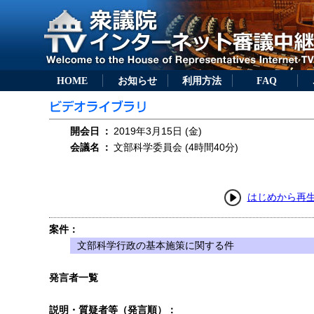
HOME
お知らせ
利用方法
FAQ
開会日
：
2019年3月15日 (金)
会議名
：
文部科学委員会 (4時間40分)
はじめから再
案件：
文部科学行政の基本施策に関する件
発言者一覧
説明・質疑者等（発言順）：