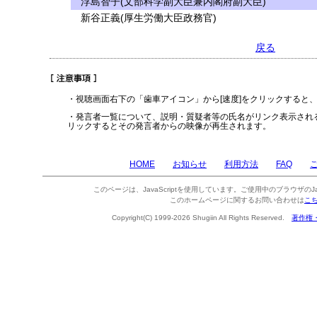
浮島智子(文部科学副大臣兼内閣府副大臣)
新谷正義(厚生労働大臣政務官)
戻る
・視聴画面右下の「歯車アイコン」から[速度]をクリックすると
・発言者一覧について、説明・質疑者等の氏名がリンク表示され
リックするとその発言者からの映像が再生されます。
HOME
お知らせ
利用方法
FAQ
このページは、JavaScriptを使用しています。ご使用中のブラウザのJa
このホームページに関するお問い合わせは
こ
Copyright(C) 1999-2026 Shugiin All Rights Reserved.
著作権