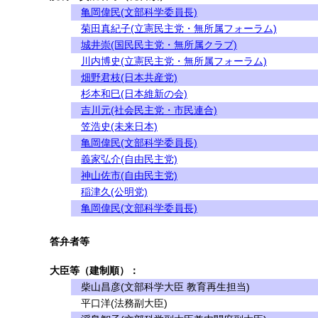
亀岡偉民(文部科学委員長)
菊田真紀子(立憲民主党・無所属フォーラム)
城井崇(国民民主党・無所属クラブ)
川内博史(立憲民主党・無所属フォーラム)
畑野君枝(日本共産党)
杉本和巳(日本維新の会)
吉川元(社会民主党・市民連合)
笠浩史(未来日本)
亀岡偉民(文部科学委員長)
義家弘介(自由民主党)
神山佐市(自由民主党)
稲津久(公明党)
亀岡偉民(文部科学委員長)
答弁者等
大臣等（建制順）：
柴山昌彦(文部科学大臣 教育再生担当)
平口洋(法務副大臣)