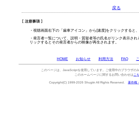
戻る
・視聴画面右下の「歯車アイコン」から[速度]をクリックすると
・発言者一覧について、説明・質疑者等の氏名がリンク表示され
リックするとその発言者からの映像が再生されます。
HOME
お知らせ
利用方法
FAQ
このページは、JavaScriptを使用しています。ご使用中のブラウザのJa
このホームページに関するお問い合わせは
こ
Copyright(C) 1999-2026 Shugiin All Rights Reserved.
著作権