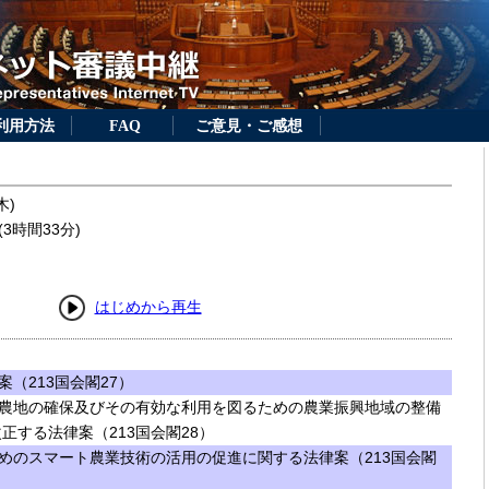
利用方法
FAQ
ご意見・ご感想
木)
3時間33分)
はじめから再生
（213国会閣27）
農地の確保及びその有効な利用を図るための農業振興地域の整備
正する法律案（213国会閣28）
めのスマート農業技術の活用の促進に関する法律案（213国会閣