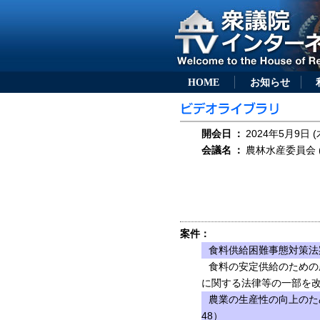
HOME
お知らせ
開会日
：
2024年5月9日 (
会議名
：
農林水産委員会 (
案件：
食料供給困難事態対策法案
食料の安定供給のための
に関する法律等の一部を改
農業の生産性の向上のた
48）