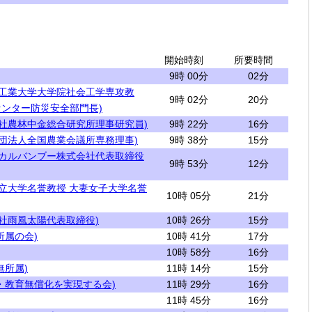
開始時刻
所要時間
9時 00分
02分
屋工業大学大学院社会工学専攻教
9時 02分
20分
ンター防災安全部門長)
会社農林中金総合研究所理事研究員)
9時 22分
16分
社団法人全国農業会議所専務理事)
9時 38分
15分
シカルバンブー株式会社代表取締役
9時 53分
12分
国立大学名誉教授 大妻女子大学名誉
10時 05分
21分
会社雨風太陽代表取締役)
10時 26分
15分
所属の会)
10時 41分
17分
10時 58分
16分
無所属)
11時 14分
15分
・教育無償化を実現する会)
11時 29分
16分
11時 45分
16分