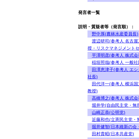
発言者一覧
説明・質疑者等（発言順）：
野中厚(農林水産委員長)
渡辺研司(参考人 名古
授・リスクマネジメントセ
平澤明彦(参考人 株式
稲垣照哉(参考人 一般
田澤恵津子(参考人 エ
社長)
田代洋一(参考人 横浜
教授)
高橋博之(参考人 株式
堀井学(自由民主党・無
山崎正恭(公明党)
近藤和也(立憲民主党・
掘井健智(日本維新の会
田村貴昭(日本共産党)