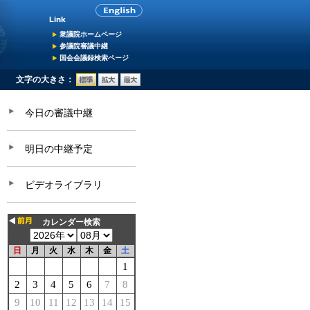
衆議院ホームページ
参議院審議中継
国会会議録検索ページ
文字の大きさ：
今日の審議中継
明日の中継予定
ビデオライブラリ
カレンダー検索
日
月
火
水
木
金
土
1
2
3
4
5
6
7
8
9
10
11
12
13
14
15