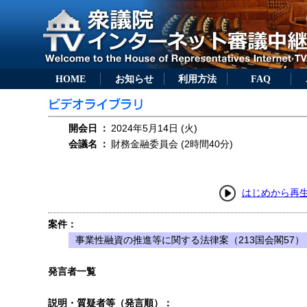
HOME
お知らせ
利用方法
FAQ
開会日
：
2024年5月14日 (火)
会議名
：
財務金融委員会 (2時間40分)
はじめから再
案件：
事業性融資の推進等に関する法律案（213国会閣57）
発言者一覧
説明・質疑者等（発言順）：