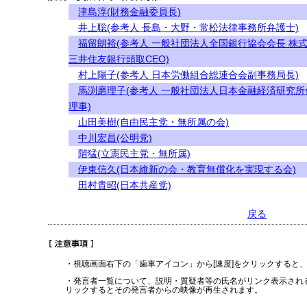
津島淳(財務金融委員長)
井上聡(参考人 長島・大野・常松法律事務所弁護士)
福留朗裕(参考人 一般社団法人全国銀行協会会長 株
三井住友銀行頭取CEO)
村上陽子(参考人 日本労働組合総連合会副事務局長)
馬渕磨理子(参考人 一般社団法人日本金融経済研究所
理事)
山田美樹(自由民主党・無所属の会)
中川宏昌(公明党)
階猛(立憲民主党・無所属)
伊東信久(日本維新の会・教育無償化を実現する会)
田村貴昭(日本共産党)
戻る
・視聴画面右下の「歯車アイコン」から[速度]をクリックすると
・発言者一覧について、説明・質疑者等の氏名がリンク表示され
リックするとその発言者からの映像が再生されます。