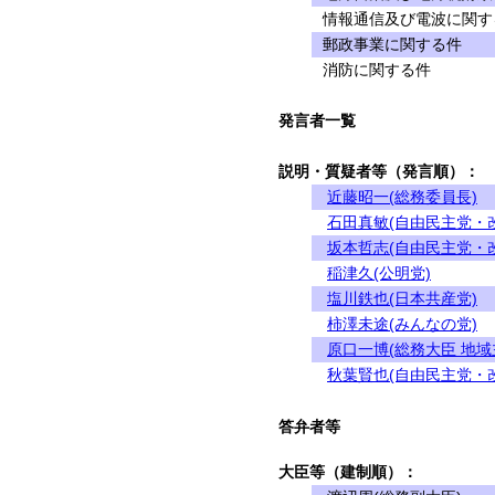
情報通信及び電波に関す
郵政事業に関する件
消防に関する件
発言者一覧
説明・質疑者等（発言順）：
近藤昭一(総務委員長)
石田真敏(自由民主党・
坂本哲志(自由民主党・
稲津久(公明党)
塩川鉄也(日本共産党)
柿澤未途(みんなの党)
原口一博(総務大臣 地域
秋葉賢也(自由民主党・
答弁者等
大臣等（建制順）：