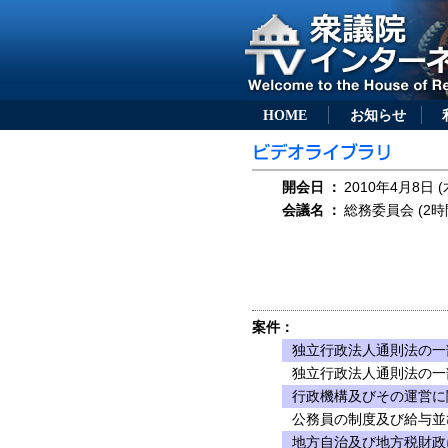
HOME
お知らせ
開会日
：
2010年4月8日 (
会議名
：
総務委員会 (2時
案件：
独立行政法人通則法の一部
独立行政法人通則法の一部
行政機構及びその運営に
公務員の制度及び給与並
地方自治及び地方税財政