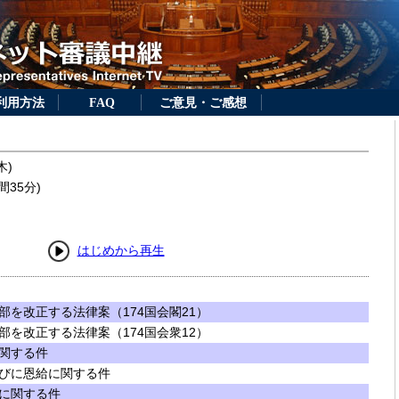
利用方法
FAQ
ご意見・ご感想
木)
間35分)
はじめから再生
を改正する法律案（174国会閣21）
を改正する法律案（174国会衆12）
関する件
びに恩給に関する件
に関する件