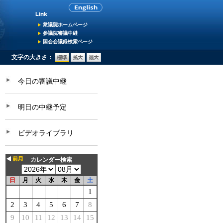
衆議院ホームページ
参議院審議中継
国会会議録検索ページ
文字の大きさ：
今日の審議中継
明日の中継予定
ビデオライブラリ
カレンダー検索
日
月
火
水
木
金
土
1
2
3
4
5
6
7
8
9
10
11
12
13
14
15