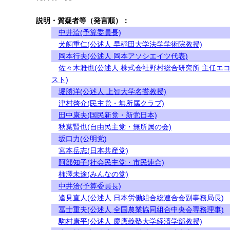
説明・質疑者等（発言順）：
中井洽(予算委員長)
犬飼重仁(公述人 早稲田大学法学学術院教授)
岡本行夫(公述人 岡本アソシエイツ代表)
佐々木雅也(公述人 株式会社野村総合研究所 主任エ
スト)
堀勝洋(公述人 上智大学名誉教授)
津村啓介(民主党・無所属クラブ)
田中康夫(国民新党・新党日本)
秋葉賢也(自由民主党・無所属の会)
坂口力(公明党)
宮本岳志(日本共産党)
阿部知子(社会民主党・市民連合)
柿澤未途(みんなの党)
中井洽(予算委員長)
逢見直人(公述人 日本労働組合総連合会副事務局長)
冨士重夫(公述人 全国農業協同組合中央会専務理事)
駒村康平(公述人 慶應義塾大学経済学部教授)