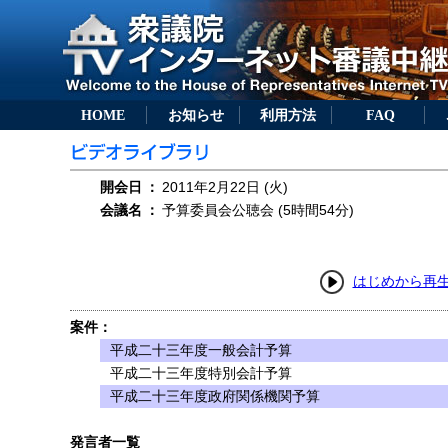
HOME
お知らせ
利用方法
FAQ
開会日
：
2011年2月22日 (火)
会議名
：
予算委員会公聴会 (5時間54分)
はじめから再
案件：
平成二十三年度一般会計予算
平成二十三年度特別会計予算
平成二十三年度政府関係機関予算
発言者一覧