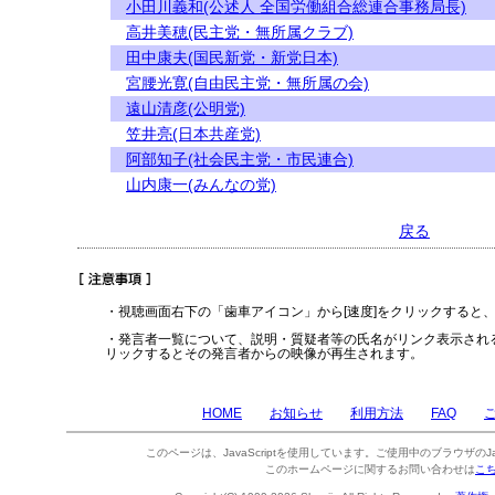
小田川義和(公述人 全国労働組合総連合事務局長)
高井美穂(民主党・無所属クラブ)
田中康夫(国民新党・新党日本)
宮腰光寛(自由民主党・無所属の会)
遠山清彦(公明党)
笠井亮(日本共産党)
阿部知子(社会民主党・市民連合)
山内康一(みんなの党)
戻る
・視聴画面右下の「歯車アイコン」から[速度]をクリックすると
・発言者一覧について、説明・質疑者等の氏名がリンク表示され
リックするとその発言者からの映像が再生されます。
HOME
お知らせ
利用方法
FAQ
このページは、JavaScriptを使用しています。ご使用中のブラウザのJa
このホームページに関するお問い合わせは
こ