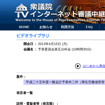
HOME
お知らせ
利用方法
FAQ
開会日
：
2013年4月15日 (月)
会議名
：
予算委員会第五分科会 (10時間30分)
はじめから再
案件：
平成二十五年度一般会計予算外二件（厚生労働省所管
発言者一覧
説明・質疑者等（発言順）：