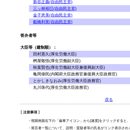
新谷正義(自由民主党)
三ッ林裕巳(自由民主党)
金子恵美(自由民主党)
船橋利実(自由民主党)
答弁者等
大臣等（建制順）：
田村憲久(厚生労働大臣)
桝屋敬悟(厚生労働副大臣)
秋葉賢也(厚生労働副大臣兼復興副大臣)
亀岡偉民(内閣府大臣政務官兼復興大臣政務官)
とかしきなおみ(厚生労働大臣政務官)
丸川珠代(厚生労働大臣政務官)
戻る
・視聴画面右下の「歯車アイコン」から[速度]をクリックすると
・発言者一覧について、説明・質疑者等の氏名がリンク表示され