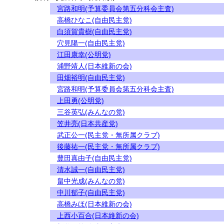
宮路和明(予算委員会第五分科会主査)
高橋ひなこ(自由民主党)
白須賀貴樹(自由民主党)
穴見陽一(自由民主党)
江田康幸(公明党)
浦野靖人(日本維新の会)
田畑裕明(自由民主党)
宮路和明(予算委員会第五分科会主査)
上田勇(公明党)
三谷英弘(みんなの党)
笠井亮(日本共産党)
武正公一(民主党・無所属クラブ)
後藤祐一(民主党・無所属クラブ)
豊田真由子(自由民主党)
清水誠一(自由民主党)
畠中光成(みんなの党)
中川郁子(自由民主党)
高橋みほ(日本維新の会)
上西小百合(日本維新の会)