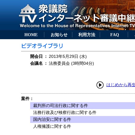
HOME
お知らせ
利用方法
FAQ
開会日
：
2013年5月29日 (水)
会議名
：
法務委員会 (3時間04分)
はじめから再
案件：
裁判所の司法行政に関する件
法務行政及び検察行政に関する件
国内治安に関する件
人権擁護に関する件