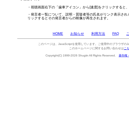
・視聴画面右下の「歯車アイコン」から[速度]をクリックすると
・発言者一覧について、説明・質疑者等の氏名がリンク表示され
リックするとその発言者からの映像が再生されます。
HOME
お知らせ
利用方法
FAQ
このページは、JavaScriptを使用しています。ご使用中のブラウザのJa
このホームページに関するお問い合わせは
こ
Copyright(C) 1999-2026 Shugiin All Rights Reserved.
著作権