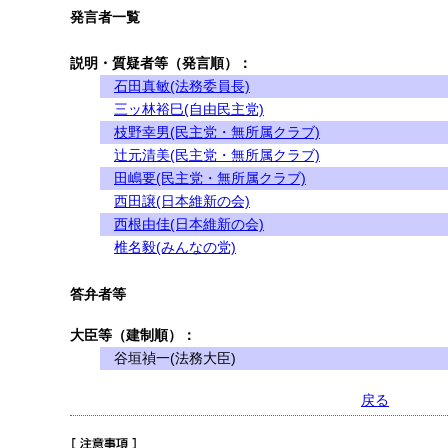
発言者一覧
説明・質疑者等（発言順）：
石田真敏(法務委員長)
三ッ林裕巳(自由民主党)
枝野幸男(民主党・無所属クラブ)
辻元清美(民主党・無所属クラブ)
田嶋要(民主党・無所属クラブ)
西田譲(日本維新の会)
西根由佳(日本維新の会)
椎名毅(みんなの党)
答弁者等
大臣等（建制順）：
谷垣禎一(法務大臣)
戻る