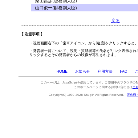
柴山昌彦(総務副大臣)
山口俊一(財務副大臣)
戻る
・視聴画面右下の「歯車アイコン」から[速度]をクリックすると
・発言者一覧について、説明・質疑者等の氏名がリンク表示され
リックするとその発言者からの映像が再生されます。
HOME
お知らせ
利用方法
FAQ
このページは、JavaScriptを使用しています。ご使用中のブラウザのJa
このホームページに関するお問い合わせは
こ
Copyright(C) 1999-2026 Shugiin All Rights Reserved.
著作権