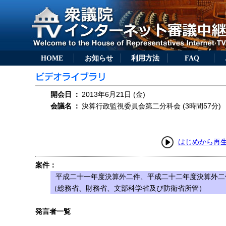
HOME
お知らせ
利用方法
FAQ
開会日
：
2013年6月21日 (金)
会議名
：
決算行政監視委員会第二分科会 (3時間57分)
はじめから再
案件：
平成二十一年度決算外二件、平成二十二年度決算外二
（総務省、財務省、文部科学省及び防衛省所管）
発言者一覧