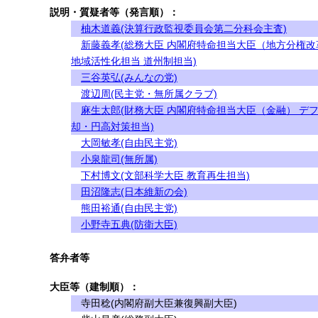
説明・質疑者等（発言順）：
柚木道義(決算行政監視委員会第二分科会主査)
新藤義孝(総務大臣 内閣府特命担当大臣（地方分権改
地域活性化担当 道州制担当)
三谷英弘(みんなの党)
渡辺周(民主党・無所属クラブ)
麻生太郎(財務大臣 内閣府特命担当大臣（金融） デ
却・円高対策担当)
大岡敏孝(自由民主党)
小泉龍司(無所属)
下村博文(文部科学大臣 教育再生担当)
田沼隆志(日本維新の会)
熊田裕通(自由民主党)
小野寺五典(防衛大臣)
答弁者等
大臣等（建制順）：
寺田稔(内閣府副大臣兼復興副大臣)