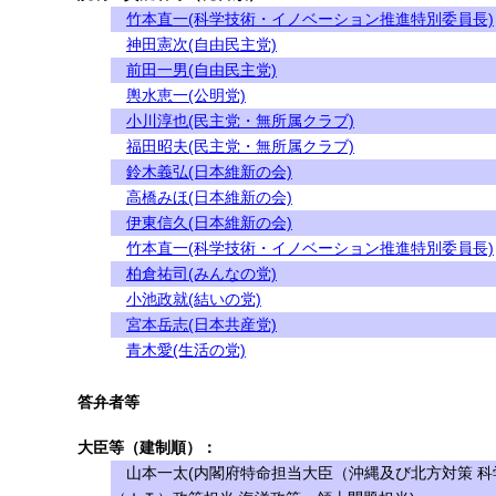
竹本直一(科学技術・イノベーション推進特別委員長)
神田憲次(自由民主党)
前田一男(自由民主党)
輿水恵一(公明党)
小川淳也(民主党・無所属クラブ)
福田昭夫(民主党・無所属クラブ)
鈴木義弘(日本維新の会)
高橋みほ(日本維新の会)
伊東信久(日本維新の会)
竹本直一(科学技術・イノベーション推進特別委員長)
柏倉祐司(みんなの党)
小池政就(結いの党)
宮本岳志(日本共産党)
青木愛(生活の党)
答弁者等
大臣等（建制順）：
山本一太(内閣府特命担当大臣（沖縄及び北方対策 科