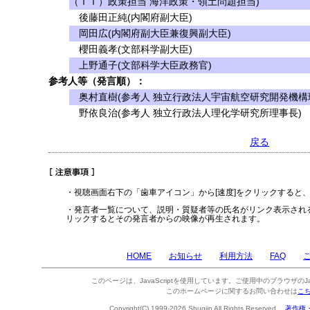
（ＩＴ）政策担当 海洋政策・領土問題担当)
後藤田正純(内閣府副大臣)
岡田広(内閣府副大臣兼復興副大臣)
櫻田義孝(文部科学副大臣)
上野通子(文部科学大臣政務官)
参考人等（発言順）：
奥村直樹(参考人 独立行政法人宇宙航空研究開発機構
野依良治(参考人 独立行政法人理化学研究所理事長)
戻る
・視聴画面右下の「歯車アイコン」から[速度]をクリックすると
・発言者一覧について、説明・質疑者等の氏名がリンク表示され
リックするとその発言者からの映像が再生されます。
HOME
お知らせ
利用方法
FAQ
このページは、JavaScriptを使用しています。ご使用中のブラウザのJa
このホームページに関するお問い合わせは
こ
Copyright(C) 1999-2026 Shugiin All Rights Reserved.
著作権