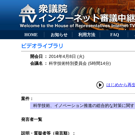
HOME
お知らせ
利用方法
FAQ
開会日
：
2014年4月8日 (火)
会議名
：
科学技術特別委員会 (5時間14分)
はじめから再
案件：
科学技術、イノベーション推進の総合的な対策に関す
発言者一覧
説明・質疑者等（発言順）：