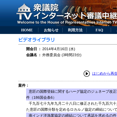
HOME
お知らせ
利用方法
FAQ
開会日
：
2014年4月16日 (水)
会議名
：
外務委員会 (3時間23分)
はじめから再
案件：
意匠の国際登録に関するハーグ協定のジュネーブ改正
件（186国会条6）
千九百七十九年九月二十八日に修正された千九百六十
た意匠の国際分類を定めるロカルノ協定の締結について
南インド洋漁業協定の締結について承認を求めるの件（