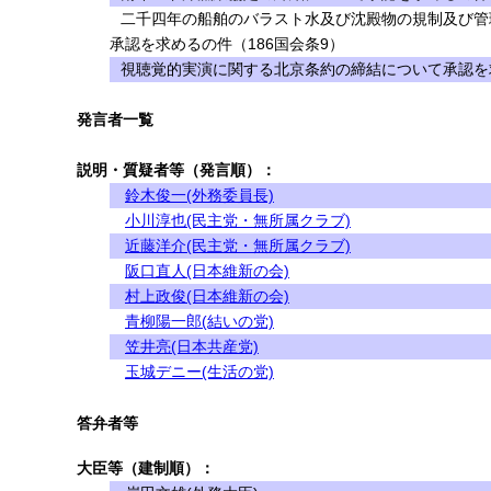
二千四年の船舶のバラスト水及び沈殿物の規制及び管
承認を求めるの件（186国会条9）
視聴覚的実演に関する北京条約の締結について承認を求
発言者一覧
説明・質疑者等（発言順）：
鈴木俊一(外務委員長)
小川淳也(民主党・無所属クラブ)
近藤洋介(民主党・無所属クラブ)
阪口直人(日本維新の会)
村上政俊(日本維新の会)
青柳陽一郎(結いの党)
笠井亮(日本共産党)
玉城デニー(生活の党)
答弁者等
大臣等（建制順）：