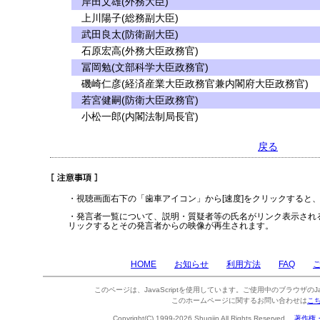
岸田文雄(外務大臣)
上川陽子(総務副大臣)
武田良太(防衛副大臣)
石原宏高(外務大臣政務官)
冨岡勉(文部科学大臣政務官)
磯崎仁彦(経済産業大臣政務官兼内閣府大臣政務官)
若宮健嗣(防衛大臣政務官)
小松一郎(内閣法制局長官)
戻る
・視聴画面右下の「歯車アイコン」から[速度]をクリックすると
・発言者一覧について、説明・質疑者等の氏名がリンク表示され
リックするとその発言者からの映像が再生されます。
HOME
お知らせ
利用方法
FAQ
このページは、JavaScriptを使用しています。ご使用中のブラウザのJa
このホームページに関するお問い合わせは
こ
Copyright(C) 1999-2026 Shugiin All Rights Reserved.
著作権