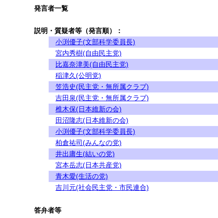
発言者一覧
説明・質疑者等（発言順）：
小渕優子(文部科学委員長)
宮内秀樹(自由民主党)
比嘉奈津美(自由民主党)
稲津久(公明党)
笠浩史(民主党・無所属クラブ)
吉田泉(民主党・無所属クラブ)
椎木保(日本維新の会)
田沼隆志(日本維新の会)
小渕優子(文部科学委員長)
柏倉祐司(みんなの党)
井出庸生(結いの党)
宮本岳志(日本共産党)
青木愛(生活の党)
吉川元(社会民主党・市民連合)
答弁者等