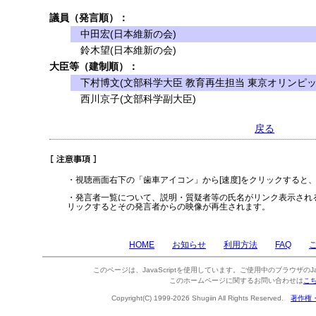
議員（発言順）：
中田宏(日本維新の会)
鈴木望(日本維新の会)
大臣等（建制順）：
下村博文(文部科学大臣 教育再生担当 東京オリンピッ
西川京子(文部科学副大臣)
戻る
・視聴画面右下の「歯車アイコン」から[速度]をクリックすると
・発言者一覧について、説明・質疑者等の氏名がリンク表示され
リックするとその発言者からの映像が再生されます。
HOME
お知らせ
利用方法
FAQ
このページは、JavaScriptを使用しています。ご使用中のブラウザのJa
このホームページに関するお問い合わせは
こ
Copyright(C) 1999-2026 Shugiin All Rights Reserved.
著作権