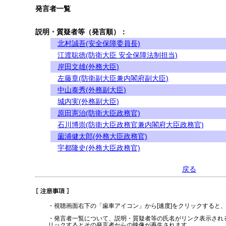
発言者一覧
説明・質疑者等（発言順）：
北村誠吾(安全保障委員長)
江渡聡徳(防衛大臣 安全保障法制担当)
岸田文雄(外務大臣)
左藤章(防衛副大臣兼内閣府副大臣)
中山泰秀(外務副大臣)
城内実(外務副大臣)
原田憲治(防衛大臣政務官)
石川博崇(防衛大臣政務官兼内閣府大臣政務官)
薗浦健太郎(外務大臣政務官)
宇都隆史(外務大臣政務官)
戻る
・視聴画面右下の「歯車アイコン」から[速度]をクリックすると
・発言者一覧について、説明・質疑者等の氏名がリンク表示され
リックするとその発言者からの映像が再生されます。