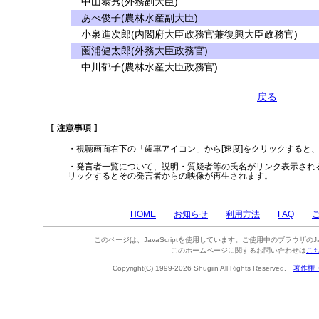
中山泰秀(外務副大臣)
あべ俊子(農林水産副大臣)
小泉進次郎(内閣府大臣政務官兼復興大臣政務官)
薗浦健太郎(外務大臣政務官)
中川郁子(農林水産大臣政務官)
戻る
・視聴画面右下の「歯車アイコン」から[速度]をクリックすると
・発言者一覧について、説明・質疑者等の氏名がリンク表示され
リックするとその発言者からの映像が再生されます。
HOME
お知らせ
利用方法
FAQ
このページは、JavaScriptを使用しています。ご使用中のブラウザのJa
このホームページに関するお問い合わせは
こ
Copyright(C) 1999-2026 Shugiin All Rights Reserved.
著作権