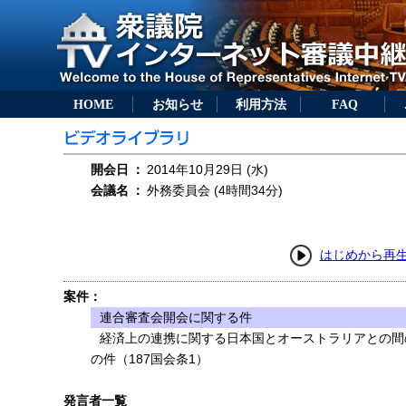
HOME
お知らせ
利用方法
FAQ
開会日
：
2014年10月29日 (水)
会議名
：
外務委員会 (4時間34分)
はじめから再
案件：
連合審査会開会に関する件
経済上の連携に関する日本国とオーストラリアとの間
の件（187国会条1）
発言者一覧