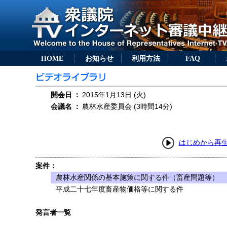
HOME
お知らせ
利用方法
FAQ
開会日
：
2015年1月13日 (火)
会議名
：
農林水産委員会 (3時間14分)
はじめから再
案件：
農林水産関係の基本施策に関する件（畜産問題等）
平成二十七年度畜産物価格等に関する件
発言者一覧