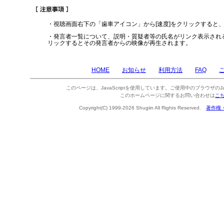
・視聴画面右下の「歯車アイコン」から[速度]をクリックすると
・発言者一覧について、説明・質疑者等の氏名がリンク表示され
リックするとその発言者からの映像が再生されます。
HOME
お知らせ
利用方法
FAQ
このページは、JavaScriptを使用しています。ご使用中のブラウザのJa
このホームページに関するお問い合わせは
こ
Copyright(C) 1999-2026 Shugiin All Rights Reserved.
著作権