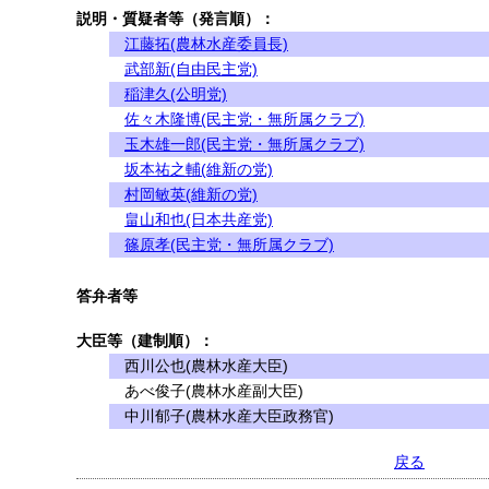
説明・質疑者等（発言順）：
江藤拓(農林水産委員長)
武部新(自由民主党)
稲津久(公明党)
佐々木隆博(民主党・無所属クラブ)
玉木雄一郎(民主党・無所属クラブ)
坂本祐之輔(維新の党)
村岡敏英(維新の党)
畠山和也(日本共産党)
篠原孝(民主党・無所属クラブ)
答弁者等
大臣等（建制順）：
西川公也(農林水産大臣)
あべ俊子(農林水産副大臣)
中川郁子(農林水産大臣政務官)
戻る