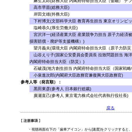
麻生太郎(財務大臣 内閣府特命担当大臣（金融） デフ
高市早苗(総務大臣)
岸田文雄(外務大臣)
下村博文(文部科学大臣 教育再生担当 東京オリンピッ
塩崎恭久(厚生労働大臣)
宮沢洋一(経済産業大臣 産業競争力担当 原子力経済
損害賠償・廃炉等支援機構）)
望月義夫(環境大臣 内閣府特命担当大臣（原子力防災
山谷えり子(国家公安委員会委員長 拉致問題担当 海
内閣府特命担当大臣（防災）)
石破茂(地方創生担当 内閣府特命担当大臣（国家戦略
小泉進次郎(内閣府大臣政務官兼復興大臣政務官)
参考人等（発言順）：
黒田東彦(参考人 日本銀行総裁)
廣瀬直己(参考人 東京電力株式会社代表執行役社長)
戻る
・視聴画面右下の「歯車アイコン」から[速度]をクリックすると