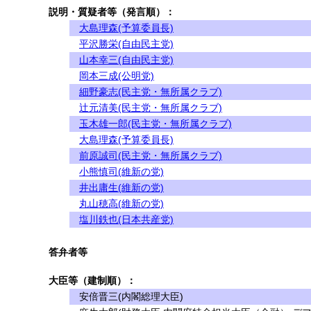
説明・質疑者等（発言順）：
大島理森(予算委員長)
平沢勝栄(自由民主党)
山本幸三(自由民主党)
岡本三成(公明党)
細野豪志(民主党・無所属クラブ)
辻元清美(民主党・無所属クラブ)
玉木雄一郎(民主党・無所属クラブ)
大島理森(予算委員長)
前原誠司(民主党・無所属クラブ)
小熊慎司(維新の党)
井出庸生(維新の党)
丸山穂高(維新の党)
塩川鉄也(日本共産党)
答弁者等
大臣等（建制順）：
安倍晋三(内閣総理大臣)