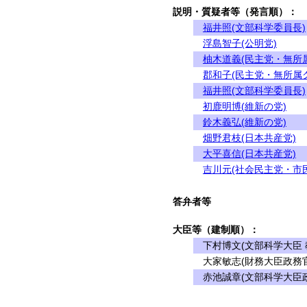
説明・質疑者等（発言順）：
福井照(文部科学委員長)
浮島智子(公明党)
柚木道義(民主党・無所
郡和子(民主党・無所属
福井照(文部科学委員長)
初鹿明博(維新の党)
鈴木義弘(維新の党)
畑野君枝(日本共産党)
大平喜信(日本共産党)
吉川元(社会民主党・市
答弁者等
大臣等（建制順）：
下村博文(文部科学大臣 
大家敏志(財務大臣政務官
赤池誠章(文部科学大臣政