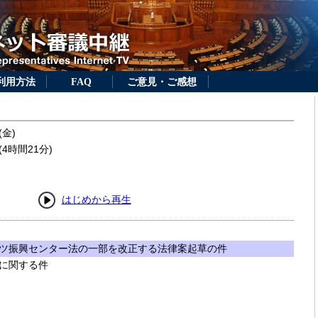
利用方法
FAQ
ご意見・ご感想
(金)
4時間21分)
はじめから再生
ツ振興センター法の一部を改正する法律案起草の件
に関する件