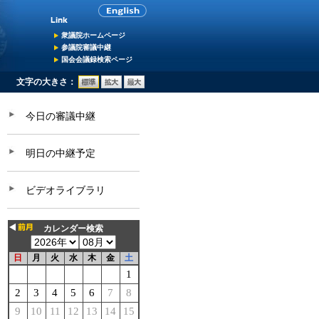
衆議院ホームページ
参議院審議中継
国会会議録検索ページ
文字の大きさ：
今日の審議中継
明日の中継予定
ビデオライブラリ
カレンダー検索
日
月
火
水
木
金
土
1
2
3
4
5
6
7
8
9
10
11
12
13
14
15