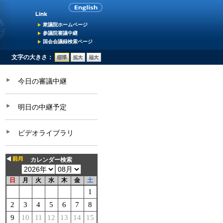
衆議院ホームページ
参議院審議中継
国会会議録検索ページ
文字の大きさ：
今日の審議中継
明日の中継予定
ビデオライブラリ
カレンダー検索
日
月
火
水
木
金
土
1
2
3
4
5
6
7
8
9
10
11
12
13
14
15