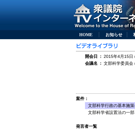
HOME
お知らせ
開会日
：
2015年4月15日 
会議名
：
文部科学委員会 (
案件：
文部科学行政の基本施策
文部科学省設置法の一部を
発言者一覧