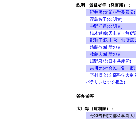
説明・質疑者等（発言順）：
福井照(文部科学委員長)
浮島智子(公明党)
中野洋昌(公明党)
柚木道義(民主党・無所
郡和子(民主党・無所属
遠藤敬(維新の党)
牧義夫(維新の党)
畑野君枝(日本共産党)
吉川元(社会民主党・市
下村博文(文部科学大臣
パラリンピック担当)
答弁者等
大臣等（建制順）：
丹羽秀樹(文部科学副大臣