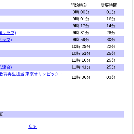
開始時刻
所要時間
9時 00分
01分
9時 01分
16分
9時 17分
14分
属クラブ)
9時 31分
28分
クラブ)
9時 59分
30分
10時 29分
22分
10時 51分
25分
11時 16分
25分
民連合)
11時 41分
25分
 教育再生担当 東京オリンピック・
12時 06分
03分
)
戻る