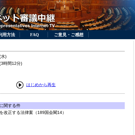
利用方法
FAQ
ご意見・ご感想
(水)
3時間12分)
はじめから再生
に関する件
改正する法律案（189国会閣14）