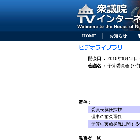
HOME
お知らせ
開会日
：
2015年6月18日 
会議名
：
予算委員会 (7時
案件：
委員長就任挨拶
理事の補欠選任
予算の実施状況に関する
発言者一覧