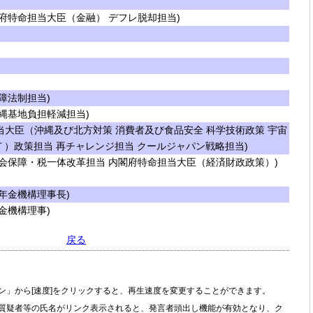
府特命担当大臣（金融） デフレ脱却担当)
障法制担当)
縄基地負担軽減担当)
大臣（沖縄及び北方対策 消費者及び食品安全 科学技術政策 宇宙
Ｔ）政策担当 再チャレンジ担当 クールジャパン戦略担当)
会保障・税一体改革担当 内閣府特命担当大臣（経済財政政策）)
年金機構理事長)
金機構理事)
戻る
ン」から[速度]をクリックすると、再生速度を変更することができます。
質疑者等の氏名がリンク表示されると、発言者頭出し機能が有効となり、ク