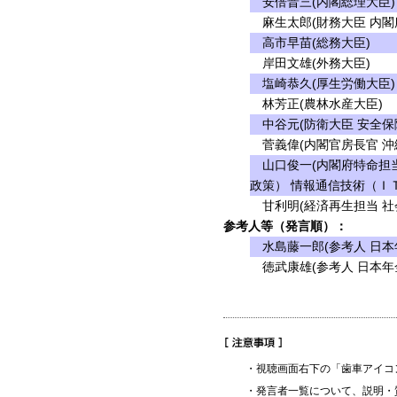
安倍晋三(内閣総理大臣)
麻生太郎(財務大臣 内閣
高市早苗(総務大臣)
岸田文雄(外務大臣)
塩崎恭久(厚生労働大臣)
林芳正(農林水産大臣)
中谷元(防衛大臣 安全保
菅義偉(内閣官房長官 沖
山口俊一(内閣府特命担当
政策） 情報通信技術（Ｉ
甘利明(経済再生担当 社
参考人等（発言順）：
水島藤一郎(参考人 日本
徳武康雄(参考人 日本年
・視聴画面右下の「歯車アイコ
・発言者一覧について、説明・