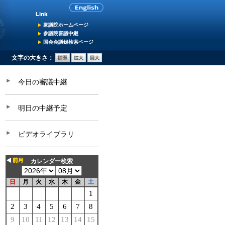
衆議院ホームページ
参議院審議中継
国会会議録検索ページ
文字の大きさ：
今日の審議中継
明日の中継予定
ビデオライブラリ
カレンダー検索
日
月
火
水
木
金
土
1
2
3
4
5
6
7
8
9
10
11
12
13
14
15