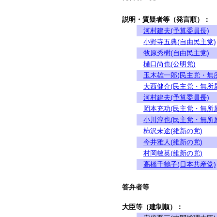
説明・質疑者等（発言順）：
河村建夫(予算委員長)
小野寺五典(自由民主党)
牧原秀樹(自由民主党)
樋口尚也(公明党)
玉木雄一郎(民主党・無
大西健介(民主党・無所
河村建夫(予算委員長)
岡本充功(民主党・無所
小川淳也(民主党・無所
柿沢未途(維新の党)
今井雅人(維新の党)
村岡敏英(維新の党)
高橋千鶴子(日本共産党)
答弁者等
大臣等（建制順）：