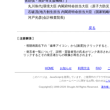
害賠償・廃炉等支援機構）)
丸川珠代(環境大臣 内閣府特命担当大臣（原子力防災
石破茂(地方創生担当 内閣府特命担当大臣（国家戦略
河戸光彦(会計検査院長)
戻る
・視聴画面右下の「歯車アイコン」から[速度]をクリックすると
・発言者一覧について、説明・質疑者等の氏名がリンク表示され
リックするとその発言者からの映像が再生されます。
HOME
お知らせ
利用方法
FAQ
このページは、JavaScriptを使用しています。ご使用中のブラウザのJa
このホームページに関するお問い合わせは
こ
Copyright(C) 1999-2026 Shugiin All Rights Reserved.
著作権