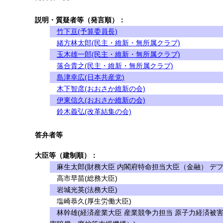
説明・質疑者等（発言順）：
竹下亘(予算委員長)
緒方林太郎(民主・維新・無所属クラブ)
玉木雄一郎(民主・維新・無所属クラブ)
落合貴之(民主・維新・無所属クラブ)
島津幸広(日本共産党)
木下智彦(おおさか維新の会)
伊東信久(おおさか維新の会)
鈴木義弘(改革結集の会)
答弁者等
大臣等（建制順）：
麻生太郎(財務大臣 内閣府特命担当大臣（金融） デフ
高市早苗(総務大臣)
岩城光英(法務大臣)
塩崎恭久(厚生労働大臣)
林幹雄(経済産業大臣 産業競争力担当 原子力経済被