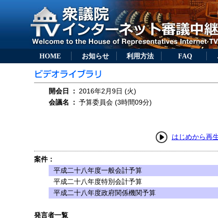
HOME
お知らせ
利用方法
FAQ
開会日
：
2016年2月9日 (火)
会議名
：
予算委員会 (3時間09分)
はじめから再
案件：
平成二十八年度一般会計予算
平成二十八年度特別会計予算
平成二十八年度政府関係機関予算
発言者一覧