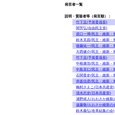
発言者一覧
説明・質疑者等（発言順）：
竹下亘(予算委員長)
関芳弘(自由民主党)
原口一博(民主・維新・
鈴木克昌(民主・維新・
後藤祐一(民主・維新・
大西健介(民主・維新・
竹下亘(予算委員長)
中根康浩(民主・維新・
中島克仁(民主・維新・
石関貴史(民主・維新・
井坂信彦(民主・維新・
梅村さえこ(日本共産党)
清水忠史(日本共産党)
浦野靖人(おおさか維新
遠藤敬(おおさか維新の会
鈴木義弘(改革結集の会)