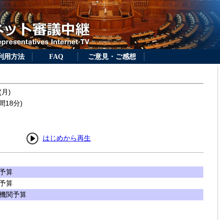
利用方法
FAQ
ご意見・ご感想
(月)
間18分)
はじめから再生
予算
予算
機関予算