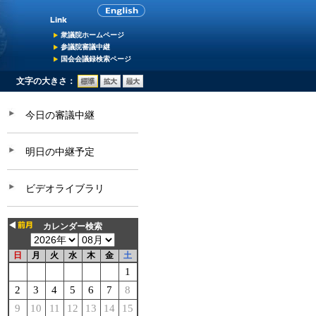
衆議院ホームページ
参議院審議中継
国会会議録検索ページ
文字の大きさ：
今日の審議中継
明日の中継予定
ビデオライブラリ
カレンダー検索
日
月
火
水
木
金
土
1
2
3
4
5
6
7
8
9
10
11
12
13
14
15