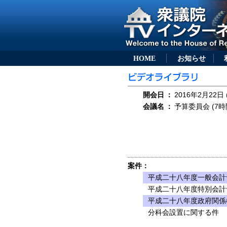
HOME
お知らせ
開会日
：
2016年2月22日 
会議名
：
予算委員会 (7時
案件：
平成二十八年度一般会計
平成二十八年度特別会計
平成二十八年度政府関係
分科会設置に関する件