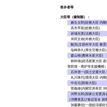
答弁者等
大臣等（建制順）：
麻生太郎(財務大臣 内閣
高市早苗(総務大臣)
岩城光英(法務大臣)
岸田文雄(外務大臣)
馳浩(文部科学大臣 教育
塩崎恭久(厚生労働大臣)
森山裕(農林水産大臣)
林幹雄(経済産業大臣 産
害賠償・廃炉等支援機構）
石井啓一(国土交通大臣 
丸川珠代(環境大臣 内閣
中谷元(防衛大臣)
菅義偉(内閣官房長官 沖
河野太郎(国家公安委員会
（消費者及び食品安全 規制
加藤勝信(一億総活躍担当