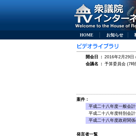
HOME
お知らせ
開会日
：
2016年2月29日 
会議名
：
予算委員会 (7時
案件：
平成二十八年度一般会計
平成二十八年度特別会計
平成二十八年度政府関係
発言者一覧