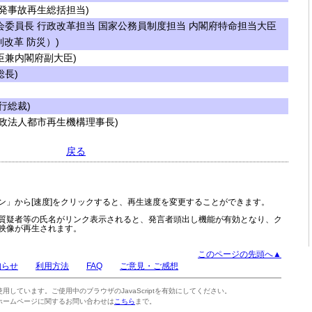
発事故再生総括担当)
委員長 行政改革担当 国家公務員制度担当 内閣府特命担当大臣
改革 防災）)
兼内閣府副大臣)
長)
行総裁)
政法人都市再生機構理事長)
戻る
ン」から[速度]をクリックすると、再生速度を変更することができます。
質疑者等の氏名がリンク表示されると、発言者頭出し機能が有効となり、ク
映像が再生されます。
このページの先頭へ▲
知らせ
利用方法
FAQ
ご意見・ご感想
tを使用しています。ご使用中のブラウザのJavaScriptを有効にしてください。
ホームページに関するお問い合わせは
こちら
まで。