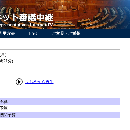
利用方法
FAQ
ご意見・ご感想
(月)
間21分)
はじめから再生
予算
予算
機関予算