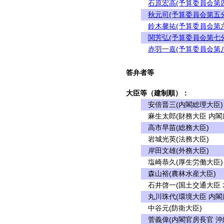
石原宏高(予算委員会第
秋元司(予算委員会第五
鈴木馨祐(予算委員会第
関芳弘(予算委員会第七
赤羽一嘉(予算委員会第
答弁者等
大臣等（建制順）：
安倍晋三(内閣総理大臣)
麻生太郎(財務大臣 内閣
高市早苗(総務大臣)
岩城光英(法務大臣)
岸田文雄(外務大臣)
塩崎恭久(厚生労働大臣)
森山裕(農林水産大臣)
石井啓一(国土交通大臣 
丸川珠代(環境大臣 内閣
中谷元(防衛大臣)
菅義偉(内閣官房長官 沖