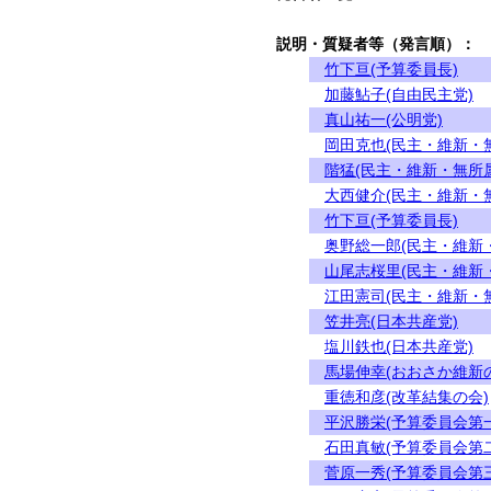
説明・質疑者等（発言順）：
竹下亘(予算委員長)
加藤鮎子(自由民主党)
真山祐一(公明党)
岡田克也(民主・維新・
階猛(民主・維新・無所
大西健介(民主・維新・
竹下亘(予算委員長)
奥野総一郎(民主・維新
山尾志桜里(民主・維新
江田憲司(民主・維新・
笠井亮(日本共産党)
塩川鉄也(日本共産党)
馬場伸幸(おおさか維新
重徳和彦(改革結集の会)
平沢勝栄(予算委員会第
石田真敏(予算委員会第
菅原一秀(予算委員会第