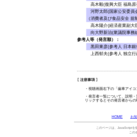
高木毅(復興大臣 福島原
河野太郎(国家公安委員会
（消費者及び食品安全 規制
高木陽介(経済産業副大臣
向大野新治(衆議院事務総
参考人等（発言順）：
黒田東彦(参考人 日本銀
上西郁夫(参考人 独立行
・視聴画面右下の「歯車アイコ
・発言者一覧について、説明・
リックするとその発言者からの
HOME
お
このページは、JavaScrip
この