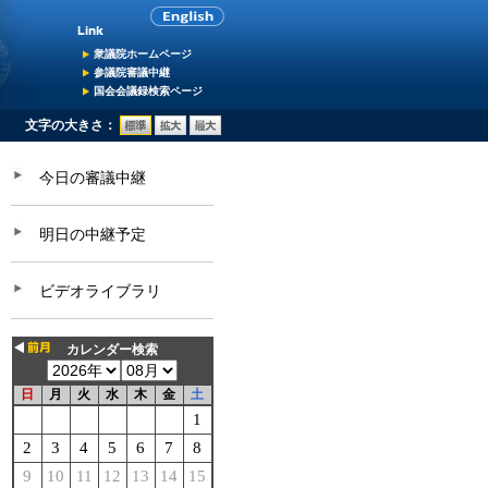
衆議院ホームページ
参議院審議中継
国会会議録検索ページ
文字の大きさ：
今日の審議中継
明日の中継予定
ビデオライブラリ
カレンダー検索
日
月
火
水
木
金
土
1
2
3
4
5
6
7
8
9
10
11
12
13
14
15