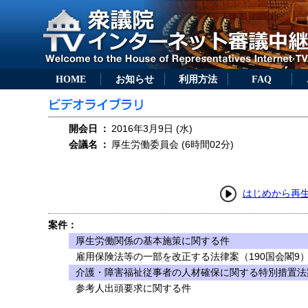
HOME
お知らせ
利用方法
FAQ
開会日
：
2016年3月9日 (水)
会議名
：
厚生労働委員会 (6時間02分)
はじめから再
案件：
厚生労働関係の基本施策に関する件
雇用保険法等の一部を改正する法律案（190国会閣9
介護・障害福祉従事者の人材確保に関する特別措置法案
参考人出頭要求に関する件