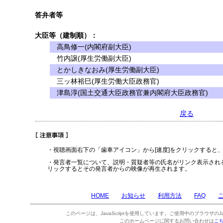
答弁者等
大臣等（建制順）：
高鳥修一(内閣府副大臣)
竹内譲(厚生労働副大臣)
とかしきなおみ(厚生労働副大臣)
三ッ林裕巳(厚生労働大臣政務官)
津島淳(国土交通大臣政務官兼内閣府大臣政務官)
戻る
・視聴画面右下の「歯車アイコン」から[速度]をクリックすると
・発言者一覧について、説明・質疑者等の氏名がリンク表示され
リックするとその発言者からの映像が再生されます。
HOME
お知らせ
利用方法
FAQ
このページは、JavaScriptを使用しています。ご使用中のブラウザのJa
このホームページに関するお問い合わせは
こ