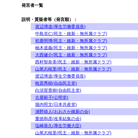
発言者一覧
説明・質疑者等（発言順）：
渡辺博道(厚生労働委員長)
中島克仁(民主・維新・無所属クラブ)
初鹿明博(民主・維新・無所属クラブ)
柚木道義(民主・維新・無所属クラブ)
大西健介(民主・維新・無所属クラブ)
西村智奈美(民主・維新・無所属クラブ)
山尾志桜里(民主・維新・無所属クラブ)
渡辺博道(厚生労働委員長)
牧原秀樹(自由民主党)
白須賀貴樹(自由民主党)
古屋範子(公明党)
堀内照文(日本共産党)
浦野靖人(おおさか維新の会)
重徳和彦(改革結集の会)
塩崎恭久(厚生労働大臣)
山尾志桜里(民主・維新・無所属クラブ)