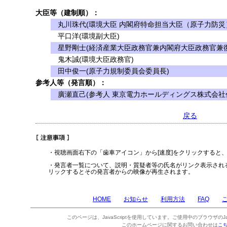
大臣等（建制順）：
丸川珠代(環境大臣 内閣府特命担当大臣（原子力防災
平口洋(環境副大臣)
星野剛士(経済産業大臣政務官兼内閣府大臣政務官兼復
鬼木誠(環境大臣政務官)
田中俊一(原子力規制委員会委員長)
参考人等（発言順）：
廣瀬直己(参考人 東京電力ホールディングス株式会社
戻る
・視聴画面右下の「歯車アイコン」から[速度]をクリックすると
・発言者一覧について、説明・質疑者等の氏名がリンク表示され
リックするとその発言者からの映像が再生されます。
HOME
お知らせ
利用方法
FAQ
このページは、JavaScriptを使用しています。ご使用中のブラウザのJa
このホームページに関するお問い合わせは
こ