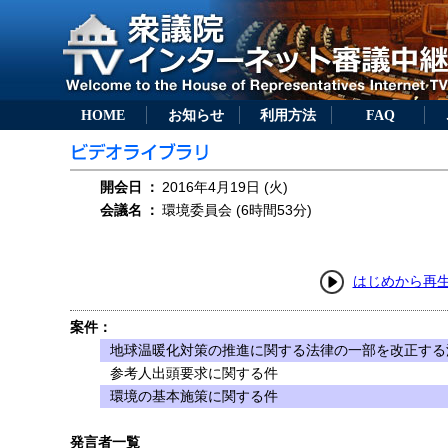
HOME
お知らせ
利用方法
FAQ
開会日
：
2016年4月19日 (火)
会議名
：
環境委員会 (6時間53分)
はじめから再
案件：
地球温暖化対策の推進に関する法律の一部を改正する法
参考人出頭要求に関する件
環境の基本施策に関する件
発言者一覧