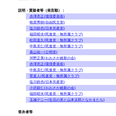
説明・質疑者等（発言順）：
赤澤亮正(環境委員長)
牧原秀樹(自由民主党)
塩川鉄也(日本共産党)
福田昭夫(民進党・無所属クラブ)
松田直久(民進党・無所属クラブ)
中島克仁(民進党・無所属クラブ)
真山祐一(公明党)
河野正美(おおさか維新の会)
赤澤亮正(環境委員長)
中島克仁(民進党・無所属クラブ)
菅直人(民進党・無所属クラブ)
塩川鉄也(日本共産党)
小沢鋭仁(おおさか維新の会)
福田昭夫(民進党・無所属クラブ)
玉城デニー(生活の党と山本太郎となかまたち)
答弁者等