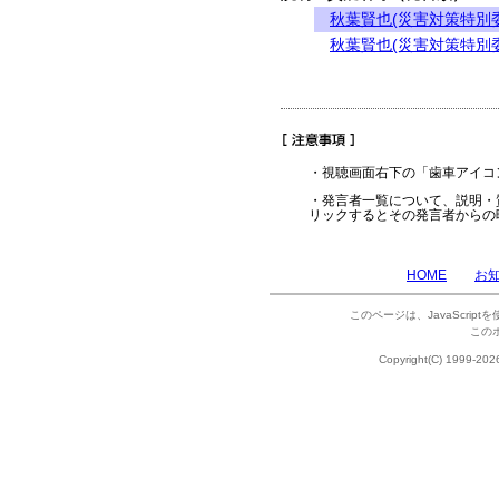
秋葉賢也(災害対策特別
秋葉賢也(災害対策特別
・視聴画面右下の「歯車アイコ
・発言者一覧について、説明・
リックするとその発言者からの
HOME
お
このページは、JavaScrip
この
Copyright(C) 1999-202