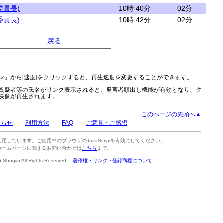
委員長)
10時 40分
02分
委員長)
10時 42分
02分
戻る
ン」から[速度]をクリックすると、再生速度を変更することができます。
質疑者等の氏名がリンク表示されると、発言者頭出し機能が有効となり、ク
映像が再生されます。
このページの先頭へ▲
知らせ
利用方法
FAQ
ご意見・ご感想
tを使用しています。ご使用中のブラウザのJavaScriptを有効にしてください。
ホームページに関するお問い合わせは
こちら
まで。
6 Shugiin All Rights Reserved.
著作権・リンク・登録商標について