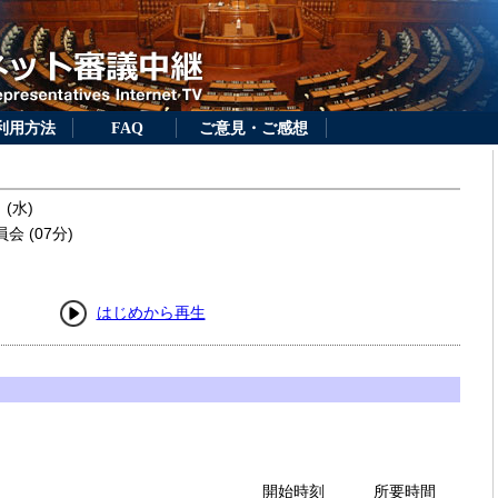
利用方法
FAQ
ご意見・ご感想
 (水)
 (07分)
はじめから再生
開始時刻
所要時間