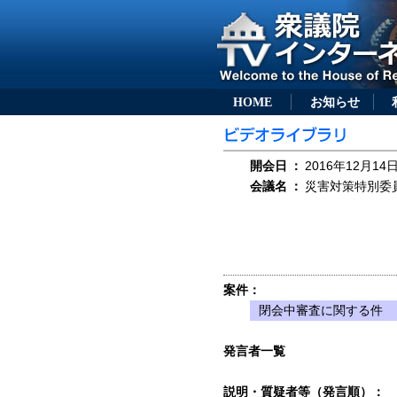
HOME
お知らせ
開会日
：
2016年12月14日
会議名
：
災害対策特別委員会
案件：
閉会中審査に関する件
発言者一覧
説明・質疑者等（発言順）：