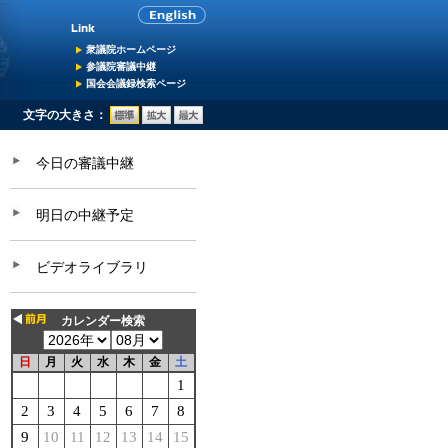
衆議院ホームページ
参議院審議中継
国会会議録検索ページ
文字の大きさ：
今日の審議中継
明日の中継予定
ビデオライブラリ
カレンダー検索
日
月
火
水
木
金
土
1
2
3
4
5
6
7
8
9
10
11
12
13
14
15