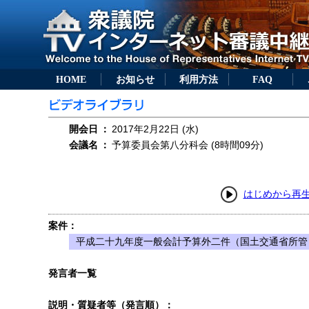
HOME
お知らせ
利用方法
FAQ
開会日
：
2017年2月22日 (水)
会議名
：
予算委員会第八分科会 (8時間09分)
はじめから再
案件：
平成二十九年度一般会計予算外二件（国土交通省所管
発言者一覧
説明・質疑者等（発言順）：