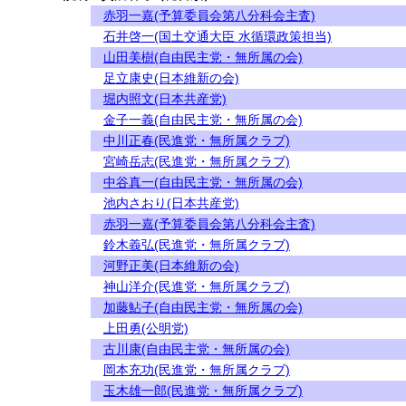
赤羽一嘉(予算委員会第八分科会主査)
石井啓一(国土交通大臣 水循環政策担当)
山田美樹(自由民主党・無所属の会)
足立康史(日本維新の会)
堀内照文(日本共産党)
金子一義(自由民主党・無所属の会)
中川正春(民進党・無所属クラブ)
宮崎岳志(民進党・無所属クラブ)
中谷真一(自由民主党・無所属の会)
池内さおり(日本共産党)
赤羽一嘉(予算委員会第八分科会主査)
鈴木義弘(民進党・無所属クラブ)
河野正美(日本維新の会)
神山洋介(民進党・無所属クラブ)
加藤鮎子(自由民主党・無所属の会)
上田勇(公明党)
古川康(自由民主党・無所属の会)
岡本充功(民進党・無所属クラブ)
玉木雄一郎(民進党・無所属クラブ)