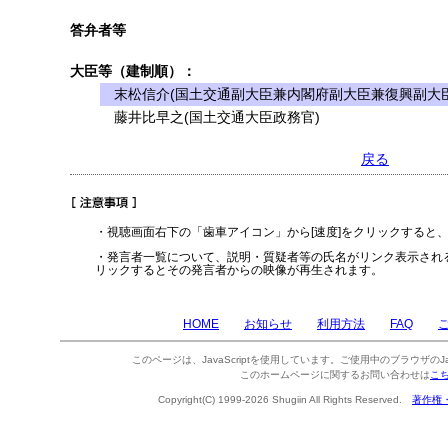
答弁者等
大臣等（建制順）：
末松信介(国土交通副大臣兼内閣府副大臣兼復興副大臣
藤井比早之(国土交通大臣政務官)
戻る
・視聴画面右下の「歯車アイコン」から[速度]をクリックすると
・発言者一覧について、説明・質疑者等の氏名がリンク表示され
リックするとその発言者からの映像が再生されます。
HOME
お知らせ
利用方法
FAQ
このページは、JavaScriptを使用しています。ご使用中のブラウザのJa
このホームページに関するお問い合わせは
こ
Copyright(C) 1999-2026 Shugiin All Rights Reserved.
著作権