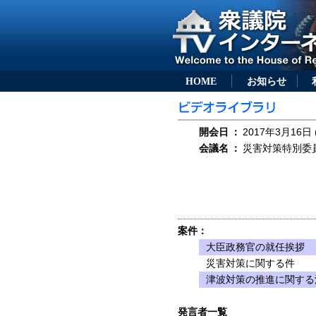
HOME
お知らせ
開会日
：
2017年3月16日 
会議名
：
災害対策特別委員会
案件：
大臣政務官の就任挨拶
災害対策に関する件
津波対策の推進に関する
発言者一覧