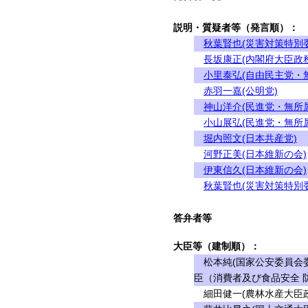
説明・質疑者等（発言順）：
秋葉賢也(災害対策特別
長坂康正(内閣府大臣政
小里泰弘(自由民主党・
赤羽一嘉(公明党)
神山洋介(民進党・無所
小山展弘(民進党・無所
堀内照文(日本共産党)
河野正美(日本維新の会)
伊東信久(日本維新の会)
秋葉賢也(災害対策特別
答弁者等
大臣等（建制順）：
松本純(国家公安委員会委
臣（消費者及び食品安全 
細田健一(農林水産大臣政