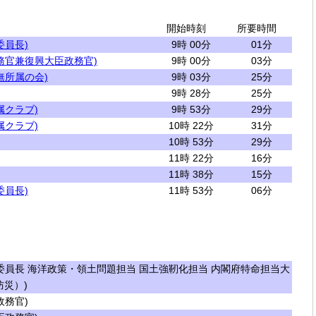
開始時刻
所要時間
委員長)
9時 00分
01分
務官兼復興大臣政務官)
9時 00分
03分
無所属の会)
9時 03分
25分
9時 28分
25分
属クラブ)
9時 53分
29分
属クラブ)
10時 22分
31分
10時 53分
29分
11時 22分
16分
11時 38分
15分
委員長)
11時 53分
06分
員長 海洋政策・領土問題担当 国土強靭化担当 内閣府特命担当大
防災）)
務官)