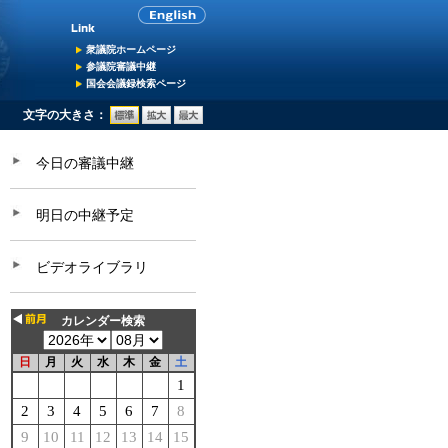
衆議院ホームページ
参議院審議中継
国会会議録検索ページ
文字の大きさ：
今日の審議中継
明日の中継予定
ビデオライブラリ
カレンダー検索
日
月
火
水
木
金
土
1
2
3
4
5
6
7
8
9
10
11
12
13
14
15