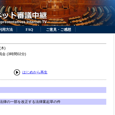
利用方法
FAQ
ご意見・ご感想
(木)
 (3時間02分)
はじめから再生
法律の一部を改正する法律案起草の件