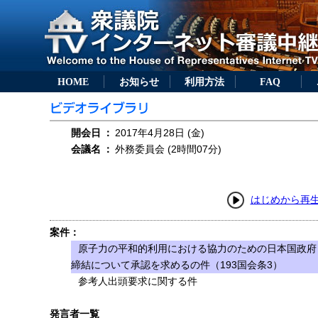
HOME
お知らせ
利用方法
FAQ
開会日
：
2017年4月28日 (金)
会議名
：
外務委員会 (2時間07分)
はじめから再
案件：
原子力の平和的利用における協力のための日本国政府
締結について承認を求めるの件（193国会条3）
参考人出頭要求に関する件
発言者一覧