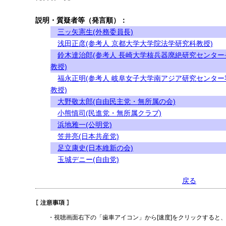
説明・質疑者等（発言順）：
三ッ矢憲生(外務委員長)
浅田正彦(参考人 京都大学大学院法学研究科教授)
鈴木達治郎(参考人 長崎大学核兵器廃絶研究センター
教授)
福永正明(参考人 岐阜女子大学南アジア研究センター
教授)
大野敬太郎(自由民主党・無所属の会)
小熊慎司(民進党・無所属クラブ)
浜地雅一(公明党)
笠井亮(日本共産党)
足立康史(日本維新の会)
玉城デニー(自由党)
戻る
・視聴画面右下の「歯車アイコン」から[速度]をクリックすると