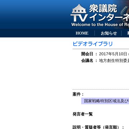
HOME
お知らせ
開会日
：
2017年5月10日 
会議名
：
地方創生特別委員会
案件：
国家戦略特別区域法及び
発言者一覧
説明・質疑者等（発言順）：