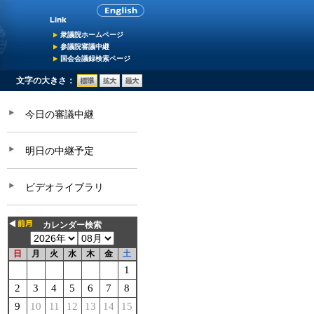
衆議院ホームページ
参議院審議中継
国会会議録検索ページ
文字の大きさ：
今日の審議中継
明日の中継予定
ビデオライブラリ
カレンダー検索
日
月
火
水
木
金
土
1
2
3
4
5
6
7
8
9
10
11
12
13
14
15