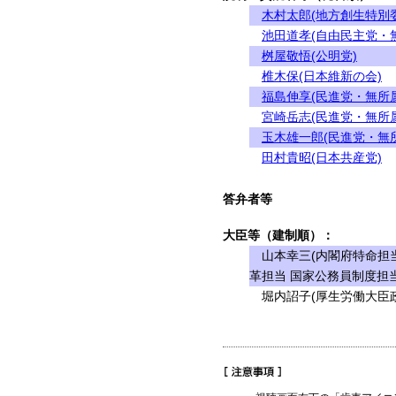
木村太郎(地方創生特別
池田道孝(自由民主党・
桝屋敬悟(公明党)
椎木保(日本維新の会)
福島伸享(民進党・無所
宮崎岳志(民進党・無所
玉木雄一郎(民進党・無
田村貴昭(日本共産党)
答弁者等
大臣等（建制順）：
山本幸三(内閣府特命担当
革担当 国家公務員制度担当
堀内詔子(厚生労働大臣政