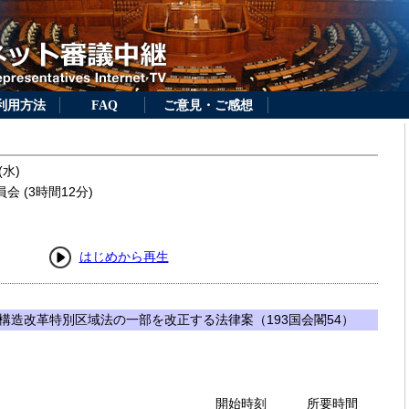
利用方法
FAQ
ご意見・ご感想
(水)
 (3時間12分)
はじめから再生
構造改革特別区域法の一部を改正する法律案（193国会閣54）
開始時刻
所要時間