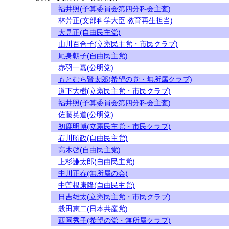
福井照(予算委員会第四分科会主査)
林芳正(文部科学大臣 教育再生担当)
大見正(自由民主党)
山川百合子(立憲民主党・市民クラブ)
尾身朝子(自由民主党)
赤羽一嘉(公明党)
もとむら賢太郎(希望の党・無所属クラブ)
道下大樹(立憲民主党・市民クラブ)
福井照(予算委員会第四分科会主査)
佐藤英道(公明党)
初鹿明博(立憲民主党・市民クラブ)
石川昭政(自由民主党)
高木啓(自由民主党)
上杉謙太郎(自由民主党)
中川正春(無所属の会)
中曽根康隆(自由民主党)
日吉雄太(立憲民主党・市民クラブ)
穀田恵二(日本共産党)
西岡秀子(希望の党・無所属クラブ)