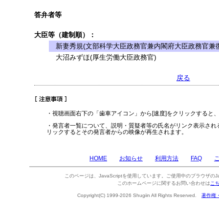
答弁者等
大臣等（建制順）：
新妻秀規(文部科学大臣政務官兼内閣府大臣政務官兼復
大沼みずほ(厚生労働大臣政務官)
戻る
・視聴画面右下の「歯車アイコン」から[速度]をクリックすると
・発言者一覧について、説明・質疑者等の氏名がリンク表示され
リックするとその発言者からの映像が再生されます。
HOME
お知らせ
利用方法
FAQ
このページは、JavaScriptを使用しています。ご使用中のブラウザのJa
このホームページに関するお問い合わせは
こ
Copyright(C) 1999-2026 Shugiin All Rights Reserved.
著作権