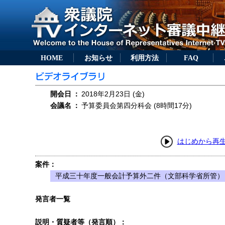
HOME
お知らせ
利用方法
FAQ
開会日
：
2018年2月23日 (金)
会議名
：
予算委員会第四分科会 (8時間17分)
はじめから再
案件：
平成三十年度一般会計予算外二件（文部科学省所管）
発言者一覧
説明・質疑者等（発言順）：