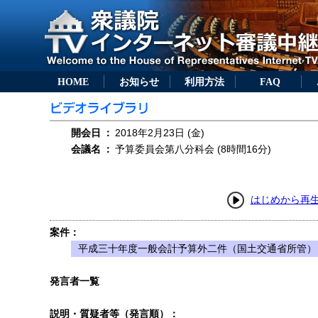
HOME
お知らせ
利用方法
FAQ
開会日
：
2018年2月23日 (金)
会議名
：
予算委員会第八分科会 (8時間16分)
はじめから再
案件：
平成三十年度一般会計予算外二件（国土交通省所管）
発言者一覧
説明・質疑者等（発言順）：