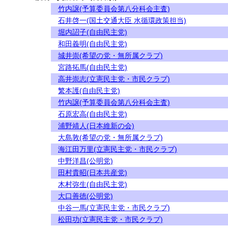
竹内譲(予算委員会第八分科会主査)
石井啓一(国土交通大臣 水循環政策担当)
堀内詔子(自由民主党)
和田義明(自由民主党)
城井崇(希望の党・無所属クラブ)
宮路拓馬(自由民主党)
高井崇志(立憲民主党・市民クラブ)
繁本護(自由民主党)
竹内譲(予算委員会第八分科会主査)
石原宏高(自由民主党)
浦野靖人(日本維新の会)
大島敦(希望の党・無所属クラブ)
海江田万里(立憲民主党・市民クラブ)
中野洋昌(公明党)
田村貴昭(日本共産党)
木村弥生(自由民主党)
大口善徳(公明党)
中谷一馬(立憲民主党・市民クラブ)
松田功(立憲民主党・市民クラブ)