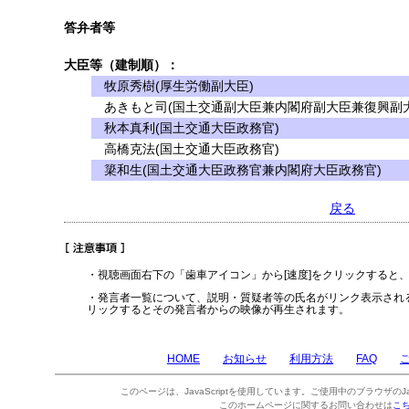
答弁者等
大臣等（建制順）：
牧原秀樹(厚生労働副大臣)
あきもと司(国土交通副大臣兼内閣府副大臣兼復興副大
秋本真利(国土交通大臣政務官)
高橋克法(国土交通大臣政務官)
簗和生(国土交通大臣政務官兼内閣府大臣政務官)
戻る
・視聴画面右下の「歯車アイコン」から[速度]をクリックすると
・発言者一覧について、説明・質疑者等の氏名がリンク表示され
リックするとその発言者からの映像が再生されます。
HOME
お知らせ
利用方法
FAQ
このページは、JavaScriptを使用しています。ご使用中のブラウザのJa
このホームページに関するお問い合わせは
こ