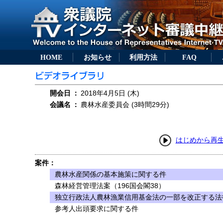
HOME
お知らせ
利用方法
FAQ
開会日
：
2018年4月5日 (木)
会議名
：
農林水産委員会 (3時間29分)
はじめから再
案件：
農林水産関係の基本施策に関する件
森林経営管理法案（196国会閣38）
独立行政法人農林漁業信用基金法の一部を改正する法律
参考人出頭要求に関する件