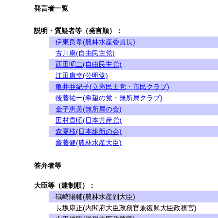
発言者一覧
説明・質疑者等（発言順）：
伊東良孝(農林水産委員長)
古川康(自由民主党)
西田昭二(自由民主党)
江田康幸(公明党)
亀井亜紀子(立憲民主党・市民クラブ)
後藤祐一(希望の党・無所属クラブ)
金子恵美(無所属の会)
田村貴昭(日本共産党)
森夏枝(日本維新の会)
齋藤健(農林水産大臣)
答弁者等
大臣等（建制順）：
礒崎陽輔(農林水産副大臣)
長坂康正(内閣府大臣政務官兼復興大臣政務官)