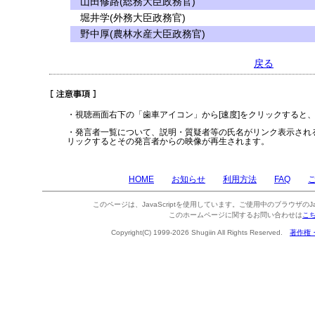
山田修路(総務大臣政務官)
堀井学(外務大臣政務官)
野中厚(農林水産大臣政務官)
戻る
・視聴画面右下の「歯車アイコン」から[速度]をクリックすると
・発言者一覧について、説明・質疑者等の氏名がリンク表示され
リックするとその発言者からの映像が再生されます。
HOME
お知らせ
利用方法
FAQ
このページは、JavaScriptを使用しています。ご使用中のブラウザのJa
このホームページに関するお問い合わせは
こ
Copyright(C) 1999-2026 Shugiin All Rights Reserved.
著作権