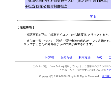
梶山弘志(内閣府特命担当大臣（地方創生 規制改革）
革担当 国家公務員制度担当)
戻る
・視聴画面右下の「歯車アイコン」から[速度]をクリックすると
・発言者一覧について、説明・質疑者等の氏名がリンク表示され
リックするとその発言者からの映像が再生されます。
HOME
お知らせ
利用方法
FAQ
このページは、JavaScriptを使用しています。ご使用中のブラウザのJa
このホームページに関するお問い合わせは
こ
Copyright(C) 1999-2026 Shugiin All Rights Reserved.
著作権