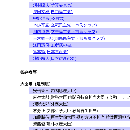
河村建夫(予算委員長)
岸田文雄(自由民主党)
中野洋昌(公明党)
本多平直(立憲民主党・市民クラブ)
川内博史(立憲民主党・市民クラブ)
玉木雄一郎(国民民主党・無所属クラブ)
江田憲司(無所属の会)
宮本徹(日本共産党)
浦野靖人(日本維新の会)
答弁者等
大臣等（建制順）：
安倍晋三(内閣総理大臣)
麻生太郎(財務大臣 内閣府特命担当大臣（金融） デフ
河野太郎(外務大臣)
林芳正(文部科学大臣 教育再生担当)
加藤勝信(厚生労働大臣 働き方改革担当 拉致問題担当
齋藤健(農林水産大臣)