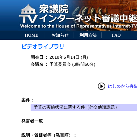
HOME
お知らせ
利用方法
FAQ
開会日
：
2018年5月14日 (月)
会議名
：
予算委員会 (3時間50分)
はじめから再
案件：
予算の実施状況に関する件（外交他諸課題）
発言者一覧
説明・質疑者等（発言順）：