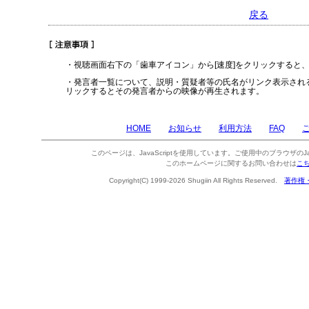
戻る
・視聴画面右下の「歯車アイコン」から[速度]をクリックすると
・発言者一覧について、説明・質疑者等の氏名がリンク表示され
リックするとその発言者からの映像が再生されます。
HOME
お知らせ
利用方法
FAQ
このページは、JavaScriptを使用しています。ご使用中のブラウザのJa
このホームページに関するお問い合わせは
こ
Copyright(C) 1999-2026 Shugiin All Rights Reserved.
著作権