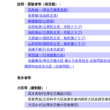
説明・質疑者等（発言順）：
高鳥修一(厚生労働委員長)
長尾敬(自由民主党)
桝屋敬悟(公明党)
吉田統彦(立憲民主党・市民クラブ)
池田真紀(立憲民主党・市民クラブ)
大西健介(国民民主党・無所属クラブ)
山井和則(国民民主党・無所属クラブ)
高橋千鶴子(日本共産党)
串田誠一(日本維新の会)
加藤勝信(厚生労働大臣 働き方改革担当 拉致問題担当
閣府特命担当大臣（拉致問題）)
答弁者等
大臣等（建制順）：
高木美智代(厚生労働副大臣)
新妻秀規(文部科学大臣政務官兼内閣府大臣政務官兼復
大沼みずほ(厚生労働大臣政務官)