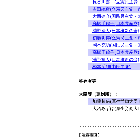
長谷川嘉一(立憲民主党
吉田統彦(立憲民主党・
大西健介(国民民主党・
高橋千鶴子(日本共産党)
浦野靖人(日本維新の会)
初鹿明博(立憲民主党・
岡本充功(国民民主党・
高橋千鶴子(日本共産党)
浦野靖人(日本維新の会)
橋本岳(自由民主党)
答弁者等
大臣等（建制順）：
加藤勝信(厚生労働大臣 
大沼みずほ(厚生労働大臣