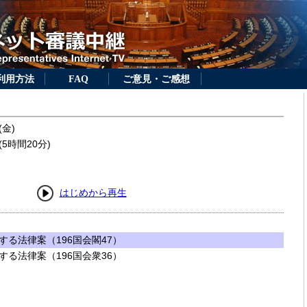
利用方法
FAQ
ご意見・ご感想
(金)
5時間20分)
はじめから再生
る法律案（196国会閣47）
る法律案（196国会衆36）