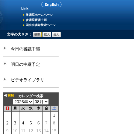
衆議院ホームページ
参議院審議中継
国会会議録検索ページ
文字の大きさ：
今日の審議中継
明日の中継予定
ビデオライブラリ
カレンダー検索
日
月
火
水
木
金
土
1
2
3
4
5
6
7
8
9
10
11
12
13
14
15