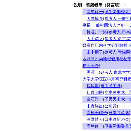
説明・質疑者等（発言順）：
高鳥修一(厚生労働委員長
天野慎介(参考人 一般
事長 一般社団法人グルー
長谷川一男(参考人 日
大手信之(参考人 名古
腎高血圧内科学分野教授 
山中朋子(参考人 青森
地域県民局地域健康福祉部
長会会長)
黒澤一(参考人 東北大
大学大学院医学系研究科産
長尾敬(自由民主党)
初鹿明博(立憲民主党・
白石洋一(国民民主党・
中野洋昌(公明党)
高橋千鶴子(日本共産党)
浦野靖人(日本維新の会)
高鳥修一(厚生労働委員長