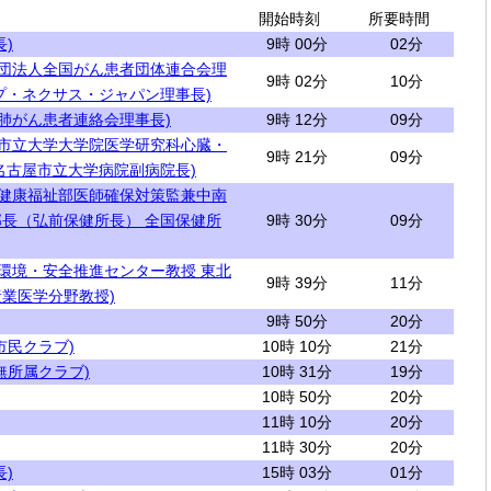
開始時刻
所要時間
)
9時 00分
02分
社団法人全国がん患者団体連合会理
9時 02分
10分
プ・ネクサス・ジャパン理事長)
本肺がん患者連絡会理事長)
9時 12分
09分
屋市立大学大学院医学研究科心臓・
9時 21分
09分
名古屋市立大学病院副病院長)
県健康福祉部医師確保対策監兼中南
長（弘前保健所長） 全国保健所
9時 30分
09分
学環境・安全推進センター教授 東北
9時 39分
11分
業医学分野教授)
9時 50分
20分
市民クラブ)
10時 10分
21分
無所属クラブ)
10時 31分
19分
10時 50分
20分
11時 10分
20分
11時 30分
20分
)
15時 03分
01分