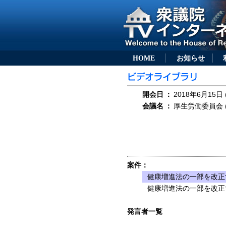
HOME
お知らせ
開会日
：
2018年6月15日 
会議名
：
厚生労働委員会 (
案件：
健康増進法の一部を改正す
健康増進法の一部を改正す
発言者一覧