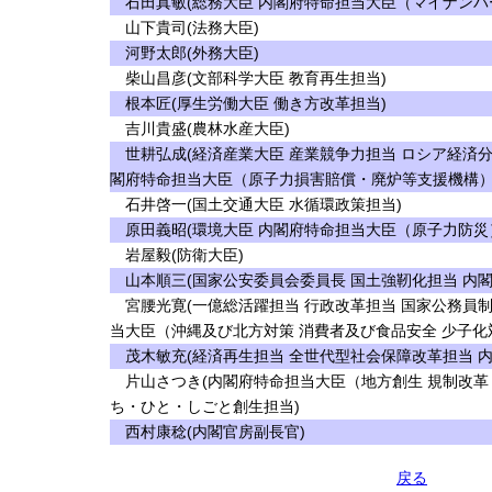
石田真敏(総務大臣 内閣府特命担当大臣（マイナンバ
山下貴司(法務大臣)
河野太郎(外務大臣)
柴山昌彦(文部科学大臣 教育再生担当)
根本匠(厚生労働大臣 働き方改革担当)
吉川貴盛(農林水産大臣)
世耕弘成(経済産業大臣 産業競争力担当 ロシア経済分
閣府特命担当大臣（原子力損害賠償・廃炉等支援機構）
石井啓一(国土交通大臣 水循環政策担当)
原田義昭(環境大臣 内閣府特命担当大臣（原子力防災
岩屋毅(防衛大臣)
山本順三(国家公安委員会委員長 国土強靭化担当 内閣
宮腰光寛(一億総活躍担当 行政改革担当 国家公務員制
当大臣（沖縄及び北方対策 消費者及び食品安全 少子化対
茂木敏充(経済再生担当 全世代型社会保障改革担当 
片山さつき(内閣府特命担当大臣（地方創生 規制改革 
ち・ひと・しごと創生担当)
西村康稔(内閣官房副長官)
戻る