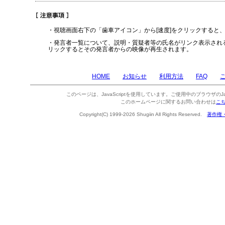
・視聴画面右下の「歯車アイコン」から[速度]をクリックすると
・発言者一覧について、説明・質疑者等の氏名がリンク表示され
リックするとその発言者からの映像が再生されます。
HOME
お知らせ
利用方法
FAQ
このページは、JavaScriptを使用しています。ご使用中のブラウザのJa
このホームページに関するお問い合わせは
こ
Copyright(C) 1999-2026 Shugiin All Rights Reserved.
著作権