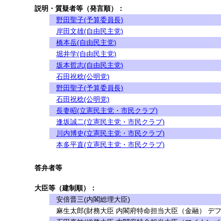
説明・質疑者等（発言順）：
野田聖子(予算委員長)
岸田文雄(自由民主党)
橋本岳(自由民主党)
堀井学(自由民主党)
坂本哲志(自由民主党)
石田祝稔(公明党)
野田聖子(予算委員長)
石田祝稔(公明党)
長妻昭(立憲民主党・市民クラブ)
逢坂誠二(立憲民主党・市民クラブ)
川内博史(立憲民主党・市民クラブ)
本多平直(立憲民主党・市民クラブ)
答弁者等
大臣等（建制順）：
安倍晋三(内閣総理大臣)
麻生太郎(財務大臣 内閣府特命担当大臣（金融） デフ