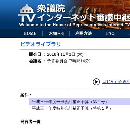
HOME
お知らせ
利用方法
FAQ
開会日
：
2018年11月1日 (木)
会議名
：
予算委員会 (7時間14分)
はじめから再
案件：
平成三十年度一般会計補正予算（第１号）
平成三十年度特別会計補正予算（特第１号）
発言者一覧