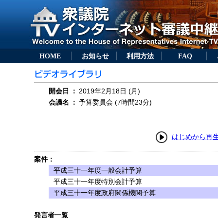
HOME
お知らせ
利用方法
FAQ
開会日
：
2019年2月18日 (月)
会議名
：
予算委員会 (7時間23分)
はじめから再
案件：
平成三十一年度一般会計予算
平成三十一年度特別会計予算
平成三十一年度政府関係機関予算
発言者一覧