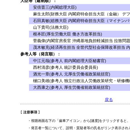
大臣等（建制順）：
安倍晋三(内閣総理大臣)
麻生太郎(財務大臣 内閣府特命担当大臣（金融） デフ
石田真敏(総務大臣 内閣府特命担当大臣（マイナンバ
山下貴司(法務大臣)
根本匠(厚生労働大臣 働き方改革担当)
菅義偉(内閣官房長官 沖縄基地負担軽減担当 拉致問題
茂木敏充(経済再生担当 全世代型社会保障改革担当 
参考人等（発言順）：
中江元哉(参考人 前内閣総理大臣秘書官)
西村清彦(参考人 統計委員会委員長)
酒光一章(参考人 元厚生労働省政策統括官)
樋口美雄(参考人 独立行政法人労働政策研究・研修機
大西康之(参考人 厚生労働省前政策統括官)
戻る
・視聴画面右下の「歯車アイコン」から[速度]をクリックすると
・発言者一覧について、説明・質疑者等の氏名がリンク表示され