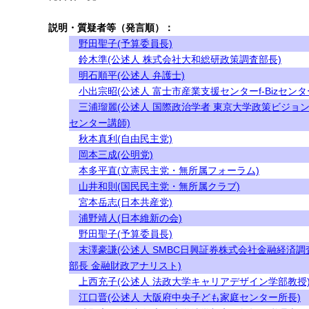
説明・質疑者等（発言順）：
野田聖子(予算委員長)
鈴木準(公述人 株式会社大和総研政策調査部長)
明石順平(公述人 弁護士)
小出宗昭(公述人 富士市産業支援センターf-Bizセンタ
三浦瑠麗(公述人 国際政治学者 東京大学政策ビジョ
センター講師)
秋本真利(自由民主党)
岡本三成(公明党)
本多平直(立憲民主党・無所属フォーラム)
山井和則(国民民主党・無所属クラブ)
宮本岳志(日本共産党)
浦野靖人(日本維新の会)
野田聖子(予算委員長)
末澤豪謙(公述人 SMBC日興証券株式会社金融経済調
部長 金融財政アナリスト)
上西充子(公述人 法政大学キャリアデザイン学部教授
江口晋(公述人 大阪府中央子ども家庭センター所長)