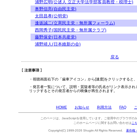
浦野広明(公述人 立正大学法学部客員教授・税理士)
奥野信亮(自由民主党)
太田昌孝(公明党)
逢坂誠二(立憲民主党・無所属フォーラム)
西岡秀子(国民民主党・無所属クラブ)
藤野保史(日本共産党)
浦野靖人(日本維新の会)
戻る
・視聴画面右下の「歯車アイコン」から[速度]をクリックすると
・発言者一覧について、説明・質疑者等の氏名がリンク表示され
リックするとその発言者からの映像が再生されます。
HOME
お知らせ
利用方法
FAQ
このページは、JavaScriptを使用しています。ご使用中のブラウザのJa
このホームページに関するお問い合わせは
こ
Copyright(C) 1999-2026 Shugiin All Rights Reserved.
著作権