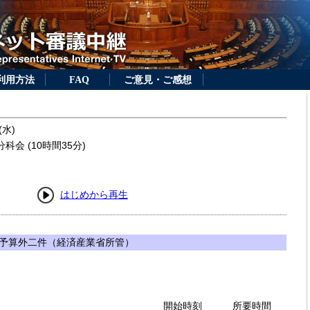
利用方法
FAQ
ご意見・ご感想
(水)
会 (10時間35分)
はじめから再生
予算外二件（経済産業省所管）
開始時刻
所要時間