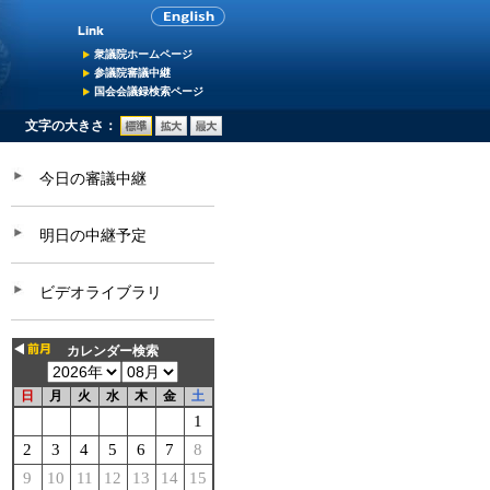
衆議院ホームページ
参議院審議中継
国会会議録検索ページ
文字の大きさ：
今日の審議中継
明日の中継予定
ビデオライブラリ
カレンダー検索
日
月
火
水
木
金
土
1
2
3
4
5
6
7
8
9
10
11
12
13
14
15