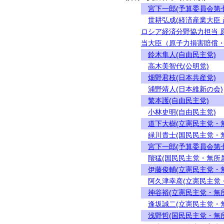
宮下一郎(予算委員会第
世耕弘成(経済産業大臣
ロシア経済分野協力担当 
当大臣（原子力損害賠償・
鈴木隼人(自由民主党)
高木美智代(公明党)
畑野君枝(日本共産党)
浦野靖人(日本維新の会)
繁本護(自由民主党)
小林史明(自由民主党)
道下大樹(立憲民主党・
緑川貴士(国民民主党・
宮下一郎(予算委員会第
階猛(国民民主党・無所
伊藤俊輔(立憲民主党・
阿久津幸彦(立憲民主党
神谷裕(立憲民主党・無
逢坂誠二(立憲民主党・
浅野哲(国民民主党・無