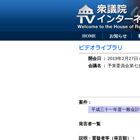
HOME
お知らせ
開会日
：
2019年2月27日 
会議名
：
予算委員会第七分科
案件：
平成三十一年度一般会計
発言者一覧
説明・質疑者等（発言順）：