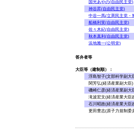
国光あやの(自由民主党)
神谷昇(自由民主党)
中谷一馬(立憲民主党・
船橋利実(自由民主党)
佐々木紀(自由民主党)
秋本真利(自由民主党)
浜地雅一(公明党)
答弁者等
大臣等（建制順）：
浮島智子(文部科学副大臣
関芳弘(経済産業副大臣)
磯崎仁彦(経済産業副大臣
滝波宏文(経済産業大臣政
石川昭政(経済産業大臣
更田豊志(原子力規制委員