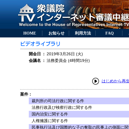
HOME
お知らせ
利用方法
FAQ
開会日
：
2019年3月26日 (火)
会議名
：
法務委員会 (4時間19分)
はじめから再
案件：
裁判所の司法行政に関する件
法務行政及び検察行政に関する件
国内治安に関する件
人権擁護に関する件
民事執行法及び国際的な子の奪取の民事上の側面に関