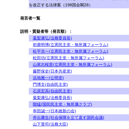
を改正する法律案（198国会閣28）
発言者一覧
説明・質疑者等（発言順）：
葉梨康弘(法務委員長)
初鹿明博(立憲民主党・無所属フォーラム)
松平浩一(立憲民主党・無所属フォーラム)
松田功(立憲民主党・無所属フォーラム)
山尾志桜里(立憲民主党・無所属フォーラム)
藤野保史(日本共産党)
浜地雅一(公明党)
門博文(自由民主党)
石原宏高(自由民主党)
葉梨康弘(法務委員長)
階猛(国民民主党・無所属クラブ)
串田誠一(日本維新の会)
井出庸生(社会保障を立て直す国民会議)
山下貴司(法務大臣)