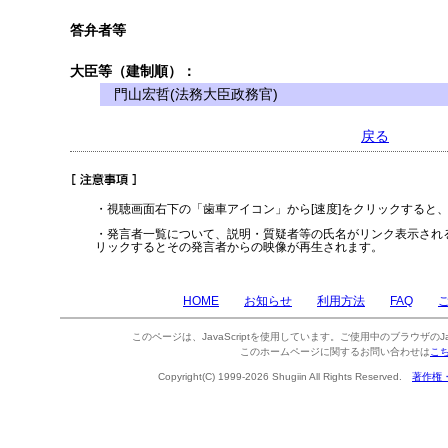
答弁者等
大臣等（建制順）：
門山宏哲(法務大臣政務官)
戻る
・視聴画面右下の「歯車アイコン」から[速度]をクリックすると
・発言者一覧について、説明・質疑者等の氏名がリンク表示され
リックするとその発言者からの映像が再生されます。
HOME
お知らせ
利用方法
FAQ
このページは、JavaScriptを使用しています。ご使用中のブラウザのJa
このホームページに関するお問い合わせは
こ
Copyright(C) 1999-2026 Shugiin All Rights Reserved.
著作権