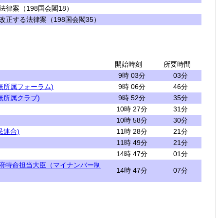
律案（198国会閣18）
正する法律案（198国会閣35）
開始時刻
所要時間
9時 03分
03分
無所属フォーラム)
9時 06分
46分
無所属クラブ)
9時 52分
35分
10時 27分
31分
10時 58分
30分
民連合)
11時 28分
21分
11時 49分
21分
14時 47分
01分
閣府特命担当大臣（マイナンバー制
14時 47分
07分