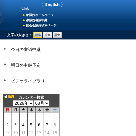
衆議院ホームページ
参議院審議中継
国会会議録検索ページ
文字の大きさ：
今日の審議中継
明日の中継予定
ビデオライブラリ
カレンダー検索
日
月
火
水
木
金
土
1
2
3
4
5
6
7
8
9
10
11
12
13
14
15