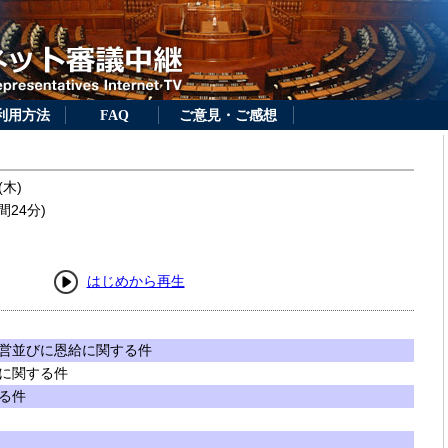
利用方法
FAQ
ご意見・ご感想
(木)
間24分)
はじめから再生
営並びに恩給に関する件
に関する件
る件