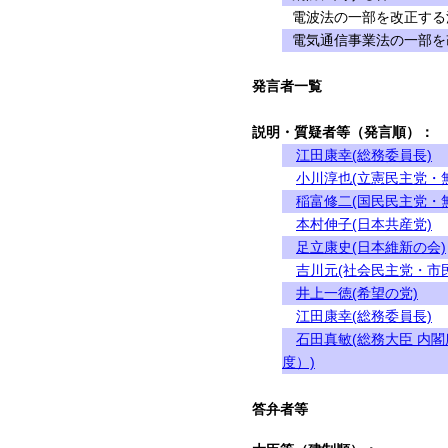
電波法の一部を改正する法
電気通信事業法の一部を改
発言者一覧
説明・質疑者等（発言順）：
江田康幸(総務委員長)
小川淳也(立憲民主党・
稲富修二(国民民主党・
本村伸子(日本共産党)
足立康史(日本維新の会)
吉川元(社会民主党・市
井上一徳(希望の党)
江田康幸(総務委員長)
石田真敏(総務大臣 内
度）)
答弁者等