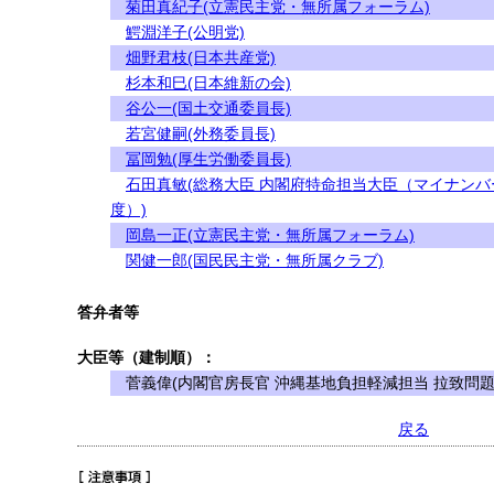
菊田真紀子(立憲民主党・無所属フォーラム)
鰐淵洋子(公明党)
畑野君枝(日本共産党)
杉本和巳(日本維新の会)
谷公一(国土交通委員長)
若宮健嗣(外務委員長)
冨岡勉(厚生労働委員長)
石田真敏(総務大臣 内閣府特命担当大臣（マイナンバ
度）)
岡島一正(立憲民主党・無所属フォーラム)
関健一郎(国民民主党・無所属クラブ)
答弁者等
大臣等（建制順）：
菅義偉(内閣官房長官 沖縄基地負担軽減担当 拉致問題
戻る