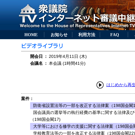
HOME
お知らせ
利用方法
FAQ
開会日
：
2019年4月11日 (木)
会議名
：
本会議 (1時間41分)
はじめから再
案件：
防衛省設置法等の一部を改正する法律案（198国会閣1
国会議員の選挙等の執行経費の基準に関する法律及び
（198国会閣17)
大学等における修学の支援に関する法律案（198国会閣
学校教育法等の一部を改正する法律案（198国会閣22