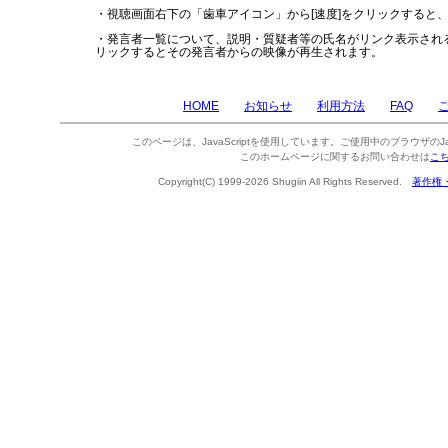
・視聴画面右下の「歯車アイコン」から[速度]をクリックすると
・発言者一覧について、説明・質疑者等の氏名がリンク表示され
リックするとその発言者からの映像が再生されます。
HOME
お知らせ
利用方法
FAQ
このページは、JavaScriptを使用しています。ご使用中のブラウザのJa
このホームページに関するお問い合わせは
こ
Copyright(C) 1999-2026 Shugiin All Rights Reserved.
著作権