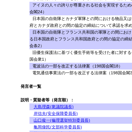
アイヌの人々の誇りが尊重される社会を実現するため
会閣24）
日本国の自衛隊とカナダ軍隊との間における物品又は
府とカナダ政府との間の協定の締結について承認を求める
日本国の自衛隊とフランス共和国の軍隊との間におけ
る日本国政府とフランス共和国政府との間の協定の締結
会条2）
旧優生保護法に基づく優生手術等を受けた者に対する
国会衆1）
電波法の一部を改正する法律案（198国会閣18）
電気通信事業法の一部を改正する法律案（198国会閣3
発言者一覧
説明・質疑者等（発言順）：
大島理森(衆議院議長)
岸信夫(安全保障委員長)
山口俊一(倫理選挙特別委員長)
亀岡偉民(文部科学委員長)