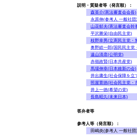
説明・質疑者等（発言順）：
森英介(憲法審査会会長)
永原伸(参考人 一般社
山花郁夫(憲法審査会幹事
平沢勝栄(自由民主党)
枝野幸男(立憲民主党・
奥野総一郎(国民民主党
遠山清彦(公明党)
赤嶺政賢(日本共産党)
馬場伸幸(日本維新の会)
井出庸生(社会保障を立
照屋寛徳(社会民主党・
井上一徳(希望の党)
長島昭久(未来日本)
答弁者等
参考人等（発言順）：
田嶋炎(参考人 一般社団