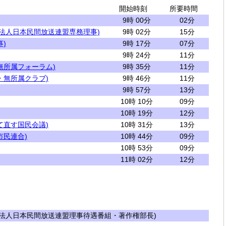
開始時刻
所要時間
9時 00分
02分
団法人日本民間放送連盟専務理事)
9時 02分
15分
)
9時 17分
07分
9時 24分
11分
無所属フォーラム)
9時 35分
11分
・無所属クラブ)
9時 46分
11分
9時 57分
13分
10時 10分
09分
10時 19分
12分
て直す国民会議)
10時 31分
13分
市民連合)
10時 44分
09分
10時 53分
09分
11時 02分
12分
法人日本民間放送連盟理事待遇番組・著作権部長)