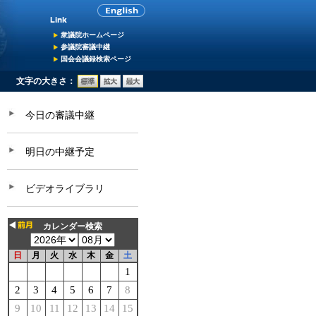
衆議院ホームページ
参議院審議中継
国会会議録検索ページ
文字の大きさ：
今日の審議中継
明日の中継予定
ビデオライブラリ
カレンダー検索
日
月
火
水
木
金
土
1
2
3
4
5
6
7
8
9
10
11
12
13
14
15