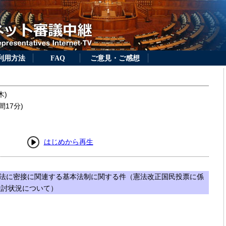
利用方法
FAQ
ご意見・ご感想
木)
間17分)
はじめから再生
法に密接に関連する基本法制に関する件（憲法改正国民投票に係
検討状況について）