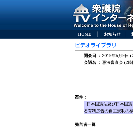
HOME
お知らせ
開会日
：
2019年5月9日 (
会議名
：
憲法審査会 (2時
案件：
日本国憲法及び日本国憲
る有料広告の自主規制の
発言者一覧