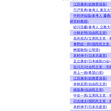
江田康幸(総務委員長)
宍戸常寿(参考人 東京
中村伊知哉(参考人 慶
研究科教授)
砂川浩慶(参考人 立教
小林史明(自由民主党)
高井崇志(立憲民主党・
奥野総一郎(国民民主党
桝屋敬悟(公明党)
本村伸子(日本共産党)
足立康史(日本維新の会)
吉川元(社会民主党・市
井上一徳(希望の党)
江田康幸(総務委員長)
井林辰憲(自由民主党)
穂坂泰(自由民主党)
中谷一馬(立憲民主党・
日吉雄太(国民民主党・
本村伸子(日本共産党)