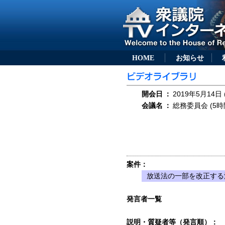
HOME
お知らせ
開会日
：
2019年5月14日 
会議名
：
総務委員会 (5時
案件：
放送法の一部を改正する法
発言者一覧
説明・質疑者等（発言順）：