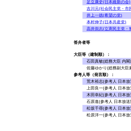
足立康史(日本維新の会)
吉川元(社会民主党・市
井上一徳(希望の党)
本村伸子(日本共産党)
高井崇志(立憲民主党・
答弁者等
大臣等（建制順）：
石田真敏(総務大臣 内閣
佐藤ゆかり(総務副大臣兼
参考人等（発言順）：
荒木裕志(参考人 日本放
上田良一(参考人 日本放
木田幸紀(参考人 日本放
石原進(参考人 日本放送
松坂千尋(参考人 日本放
松原洋一(参考人 日本放