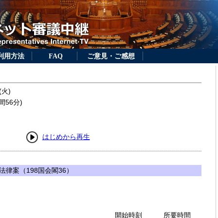
利用方法
FAQ
ご意見・ご感想
(火)
間56分)
はじめから再生
律案（198国会閣36）
開始時刻
所要時間