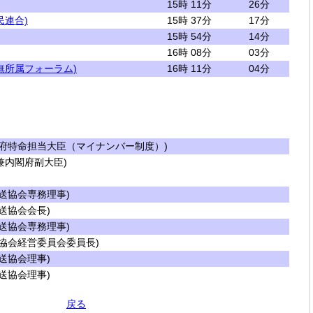
15時 11分
26分
民連合)
15時 37分
17分
15時 54分
14分
16時 08分
03分
無所属フォーラム)
16時 11分
04分
府特命担当大臣（マイナンバー制度）)
内閣府副大臣)
送協会専務理事)
送協会会長)
送協会専務理事)
協会経営委員会委員長)
送協会理事)
送協会理事)
戻る