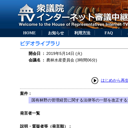
HOME
お知らせ
利用方法
FAQ
開会日
：
2019年5月14日 (火)
会議名
：
農林水産委員会 (3時間06分)
はじめから再
案件：
国有林野の管理経営に関する法律等の一部を改正する法
発言者一覧
説明・質疑者等（発言順）：