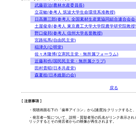
武藤容治(農林水産委員長)
立花敏(参考人 筑波大学生命環境系准教授)
日高勝三郎(参考人 全国素材生産業協同組合連合会会
土屋俊幸(参考人 東京農工大学大学院農学研究院教授
野口俊邦(参考人 信州大学名誉教授)
宮路拓馬(自由民主党)
稲津久(公明党)
佐々木隆博(立憲民主党・無所属フォーラム)
近藤和也(国民民主党・無所属クラブ)
田村貴昭(日本共産党)
森夏枝(日本維新の会)
戻る
・視聴画面右下の「歯車アイコン」から[速度]をクリックすると
・発言者一覧について、説明・質疑者等の氏名がリンク表示され
リックするとその発言者からの映像が再生されます。