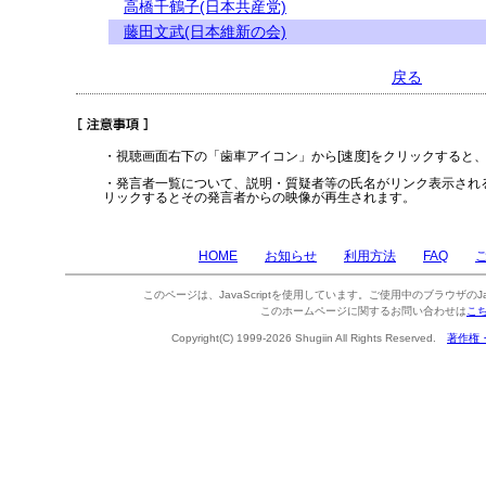
高橋千鶴子(日本共産党)
藤田文武(日本維新の会)
戻る
・視聴画面右下の「歯車アイコン」から[速度]をクリックすると
・発言者一覧について、説明・質疑者等の氏名がリンク表示され
リックするとその発言者からの映像が再生されます。
HOME
お知らせ
利用方法
FAQ
このページは、JavaScriptを使用しています。ご使用中のブラウザのJa
このホームページに関するお問い合わせは
こ
Copyright(C) 1999-2026 Shugiin All Rights Reserved.
著作権