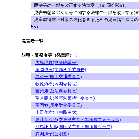
民法等の一部を改正する法律案（198国会閣51）
災害弔慰金の支給等に関する法律の一部を改正する法律
児童虐待防止対策の強化を図るための児童福祉法等の
55）
発言者一覧
説明・質疑者等（発言順）：
大島理森(衆議院議長)
亀岡偉民(文部科学委員長)
谷公一(国土交通委員長)
牧原秀樹(内閣委員長)
葉梨康弘(法務委員長)
望月義夫(災害対策特別委員長)
冨岡勉(厚生労働委員長)
山田美樹(自由民主党)
尾辻かな子(立憲民主党・無所属フォーラム)
源馬謙太郎(国民民主党・無所属クラブ)
鰐淵洋子(公明党)