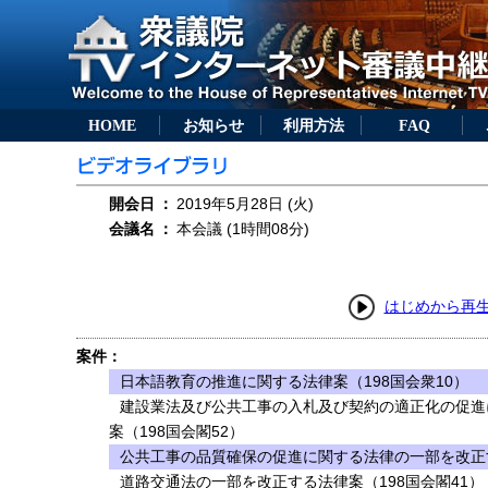
HOME
お知らせ
利用方法
FAQ
開会日
：
2019年5月28日 (火)
会議名
：
本会議 (1時間08分)
はじめから再
案件：
日本語教育の推進に関する法律案（198国会衆10）
建設業法及び公共工事の入札及び契約の適正化の促進
案（198国会閣52）
公共工事の品質確保の促進に関する法律の一部を改正す
道路交通法の一部を改正する法律案（198国会閣41）