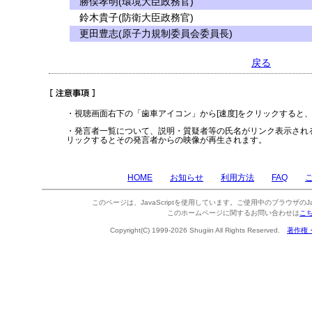
勝俣孝明(環境大臣政務官)
鈴木貴子(防衛大臣政務官)
更田豊志(原子力規制委員会委員長)
戻る
・視聴画面右下の「歯車アイコン」から[速度]をクリックすると
・発言者一覧について、説明・質疑者等の氏名がリンク表示され
リックするとその発言者からの映像が再生されます。
HOME
お知らせ
利用方法
FAQ
このページは、JavaScriptを使用しています。ご使用中のブラウザのJa
このホームページに関するお問い合わせは
こ
Copyright(C) 1999-2026 Shugiin All Rights Reserved.
著作権