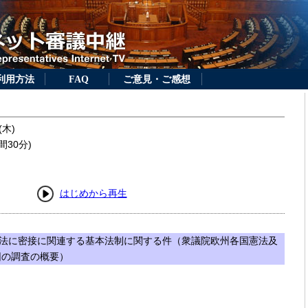
利用方法
FAQ
ご意見・ご感想
(木)
間30分)
はじめから再生
法に密接に関連する基本法制に関する件（衆議院欧州各国憲法及
団の調査の概要）