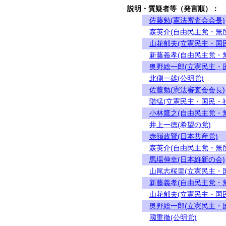
説明・質疑者等（発言順）：
佐藤勉(憲法審査会会長)
森英介(自由民主党・無
山花郁夫(立憲民主・国
新藤義孝(自由民主党・
奥野総一郎(立憲民主・
北側一雄(公明党)
佐藤勉(憲法審査会会長)
階猛(立憲民主・国民・
小林鷹之(自由民主党・
井上一徳(希望の党)
赤嶺政賢(日本共産党)
森英介(自由民主党・無
馬場伸幸(日本維新の会)
山尾志桜里(立憲民主・
新藤義孝(自由民主党・
山花郁夫(立憲民主・国
奥野総一郎(立憲民主・
國重徹(公明党)