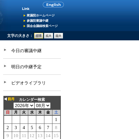
衆議院ホームページ
参議院審議中継
国会会議録検索ページ
文字の大きさ：
今日の審議中継
明日の中継予定
ビデオライブラリ
カレンダー検索
日
月
火
水
木
金
土
1
2
3
4
5
6
7
8
9
10
11
12
13
14
15