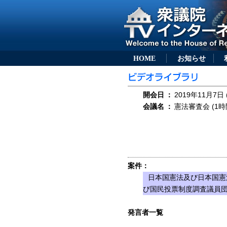
HOME
お知らせ
開会日
：
2019年11月7日 
会議名
：
憲法審査会 (1時
案件：
日本国憲法及び日本国憲
び国民投票制度調査議員
発言者一覧