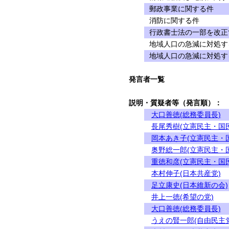
郵政事業に関する件
消防に関する件
行政書士法の一部を改正
地域人口の急減に対処す
地域人口の急減に対処す
発言者一覧
説明・質疑者等（発言順）：
大口善徳(総務委員長)
長尾秀樹(立憲民主・国
岡本あき子(立憲民主・
奥野総一郎(立憲民主・
重徳和彦(立憲民主・国
本村伸子(日本共産党)
足立康史(日本維新の会)
井上一徳(希望の党)
大口善徳(総務委員長)
うえの賢一郎(自由民主