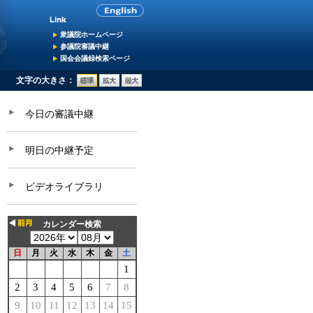
衆議院ホームページ
参議院審議中継
国会会議録検索ページ
文字の大きさ：
今日の審議中継
明日の中継予定
ビデオライブラリ
カレンダー検索
日
月
火
水
木
金
土
1
2
3
4
5
6
7
8
9
10
11
12
13
14
15