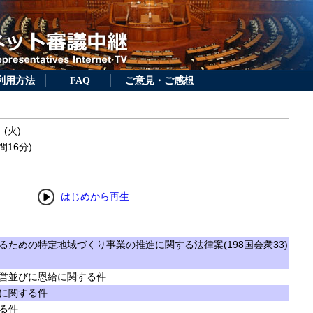
利用方法
FAQ
ご意見・ご感想
 (火)
間16分)
はじめから再生
ための特定地域づくり事業の推進に関する法律案(198国会衆33)
営並びに恩給に関する件
に関する件
る件