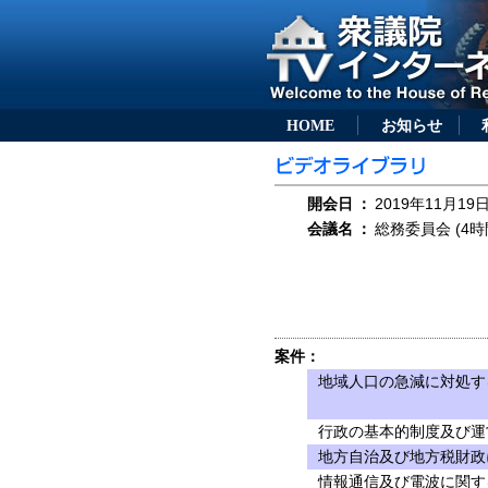
HOME
お知らせ
開会日
：
2019年11月19日
会議名
：
総務委員会 (4時
案件：
地域人口の急減に対処する
行政の基本的制度及び運
地方自治及び地方税財政
情報通信及び電波に関す