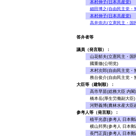
本村伸子(日本共産党)
細田博之(自由民主党・
本村伸子(日本共産党)
高井崇志(立憲民主・国
答弁者等
議員（発言順）：
山花郁夫(立憲民主・国
國重徹(公明党)
木村次郎(自由民主党・無
務台俊介(自由民主党・無
大臣等（建制順）：
高市早苗(総務大臣 内閣
橋本岳(厚生労働副大臣)
河野義博(農林水産大臣政
参考人等（発言順）：
植平光彦(参考人 日本郵
横山邦男(参考人 日本郵
長門正貢(参考人 日本郵