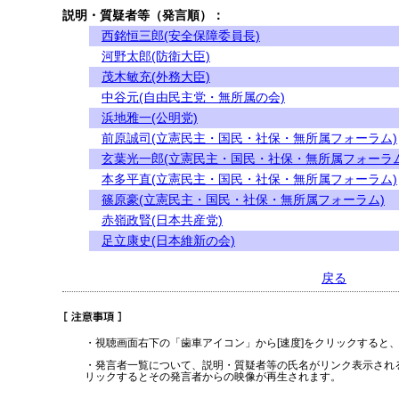
説明・質疑者等（発言順）：
西銘恒三郎(安全保障委員長)
河野太郎(防衛大臣)
茂木敏充(外務大臣)
中谷元(自由民主党・無所属の会)
浜地雅一(公明党)
前原誠司(立憲民主・国民・社保・無所属フォーラム)
玄葉光一郎(立憲民主・国民・社保・無所属フォーラム
本多平直(立憲民主・国民・社保・無所属フォーラム)
篠原豪(立憲民主・国民・社保・無所属フォーラム)
赤嶺政賢(日本共産党)
足立康史(日本維新の会)
戻る
・視聴画面右下の「歯車アイコン」から[速度]をクリックすると
・発言者一覧について、説明・質疑者等の氏名がリンク表示され
リックするとその発言者からの映像が再生されます。